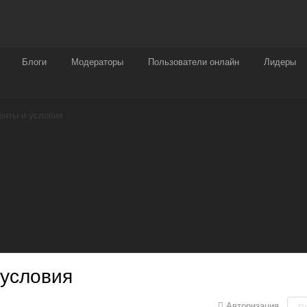
Награды
Чат
Больше
Блоги
Модераторы
Пользователи онлайн
Лидеры
енты и условия
 условия
Авторизация
П