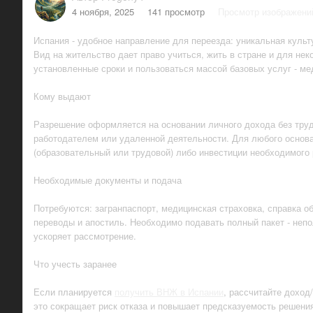
4 ноября, 2025
141 просмотр
Просмотр изображени
Испания - удобное направление для переезда: уникальная культ
Вид на жительство дает право учиться, жить в стране и для нек
установленные сроки и пользоваться массой базовых услуг - ме
Кому выдают
Разрешение оформляется на основании личного дохода без труд
работодателем или удаленной деятельности. Для любого основан
(образовательный или трудовой) либо инвестиции необходимого 
Необходимые документы и подача
Потребуются: загранпаспорт, медицинская страховка, справка 
переводы и апостиль. Необходимо подавать полный пакет - не
ускоряет рассмотрение.
Что учесть заранее
Если планируется
получить ВНЖ в Испании
, рассчитайте доход
это сокращает риск отказа и повышает предсказуемость решения.