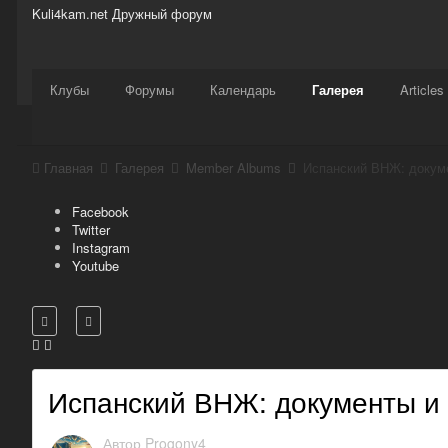
Kuli4kam.net
Дружный форум
Сайт
Активность
Support
Магазин
Клубы
Форумы
Календарь
Галерея
Articles
Главная
Галерея
Member Albums
Испанский ВНЖ: докум
Facebook
Twitter
Instagram
Youtube
Испанский ВНЖ: документы и
Автор
Progony4