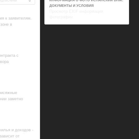
0
ДОКУМЕНТЫ И УСЛОВИЯ
Просмотр EXIF информации
фотографии
ия к заявителям.
 зоне в
нтракта с
овора
присяжные
нии заметно
илья и доходов -
зависит от