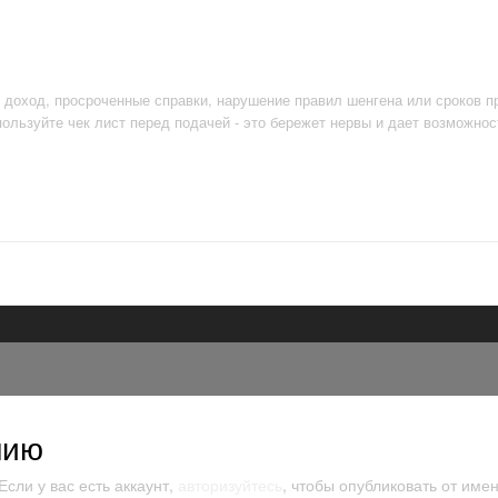
 доход, просроченные справки, нарушение правил шенгена или сроков п
ользуйте чек лист перед подачей - это бережет нервы и дает возможнос
нию
сли у вас есть аккаунт,
авторизуйтесь
, чтобы опубликовать от имен