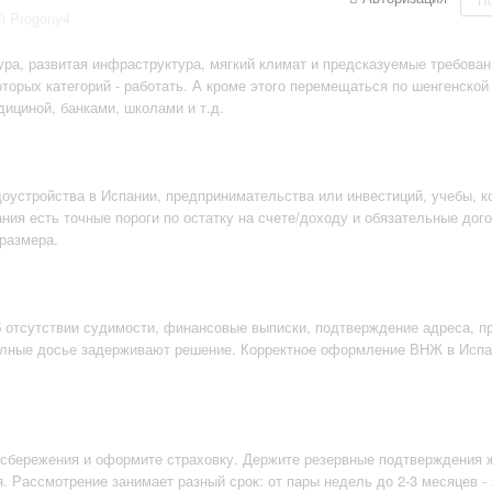
й Progony4
ура, развитая инфраструктура, мягкий климат и предсказуемые требован
оторых категорий - работать. А кроме этого перемещаться по шенгенской
дициной, банками, школами и т.д.
оустройства в Испании, предпринимательства или инвестиций, учебы, ко
ия есть точные пороги по остатку на счете/доходу и обязательные дог
размера.
об отсутствии судимости, финансовые выписки, подтверждение адреса, 
полные досье задерживают решение. Корректное оформление ВНЖ в Испа
/сбережения и оформите страховку. Держите резервные подтверждения ж
 Рассмотрение занимает разный срок: от пары недель до 2-3 месяцев - 