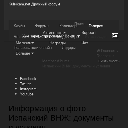
Kuli4kam.net
Дружный форум
Сайт
Клубы
Форумы
Календарь
Галерея
Активность
Support
Уже зарегистрированы? Войти
Регистрация
Articles
Блоги
Модераторы
Магазин
Награды
Чат
Пользователи онлайн
Лидеры
Главная
Больше
Галерея
Member Albums
Активность
Испанский ВНЖ: документы и условия
Facebook
Twitter
Instagram
Youtube
Информация о фото
Испанский ВНЖ: документы
и условия