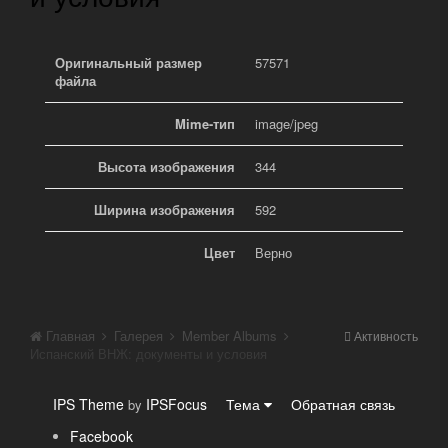
Оригинальный размер
57571
файла
Mime-тип
image/jpeg
Высота изображения
344
Ширина изображения
592
Цвет
Верно
Главная
Галерея
Member Albums
Активность
Испанский ВНЖ: документы и условия
IPS Theme
IPSFocus
Тема
Обратная связь
by
Facebook