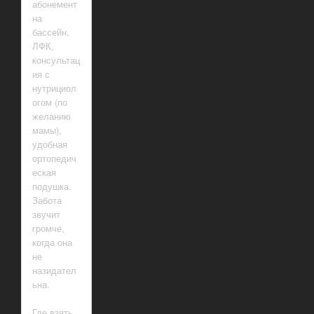
абонемент
на
бассейн,
ЛФК,
консультац
ия с
нутрициол
огом (по
желанию
мамы),
удобная
ортопедич
еская
подушка.
Забота
звучит
громче,
когда она
не
назидател
ьна.
Где взять