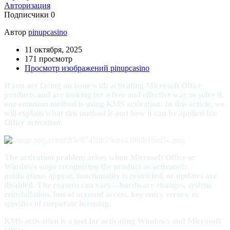
Авторизация
Подписчики
0
Автор
pinupcasino
11 октября, 2025
171 просмотр
Просмотр изображений pinupcasino
If you are facing an issue with activating Microsoft Office
products and are looking for a free and effective way to solve it,
one common method is using KMS activation. In this article, we
will explain what this method is and how it can be applied for
Office activation.
The activation problem arises when Microsoft Office or
Windows stops recognizing the product as activated:
notifications appear, functionality is restricted, or updates are
disabled. The reasons can vary—hardware changes, system
reinstallation, loss of account access, key entry errors, or
specifics of corporate licensing.
KMS activation is a tool for activating Windows and Microsoft