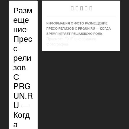
Разм
еще
ИНФОРМАЦИЯ О ФОТО РАЗМЕЩЕНИЕ
ние
ПРЕСС-РЕЛИЗОВ С PRGUN.RU — КОГДА
ВРЕМЯ ИГРАЕТ РЕШАЮЩУЮ РОЛЬ
Прес
Просмотр EXIF информации
фотографии
с-
рели
зов
С
PRG
UN.R
U —
Когд
а