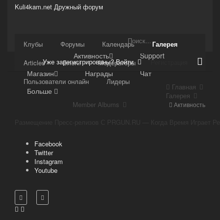
Kuli4kam.net
Дружный форум
Сайт
Клубы
Форумы
Календарь
Галерея
Активность
Support
Уже зарегистрированы? Войти
Регистрация
Articles
Блоги
Модераторы
Магазин
Награды
Чат
Пользователи онлайн
Лидеры
Главная
Больше
Галерея
Member Albums
Активность
Facebook
Twitter
Instagram
Youtube