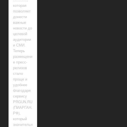
которая
позволяет
донести
важные
новости до
целевой
аудитории
и СМИ.
Теперь
размещени
е пресс-
релизов
стало
проще и
удобнее
благодаря
сервису
PRGUN.RU
(ПИАРГАН.
РФ),
который
значительн