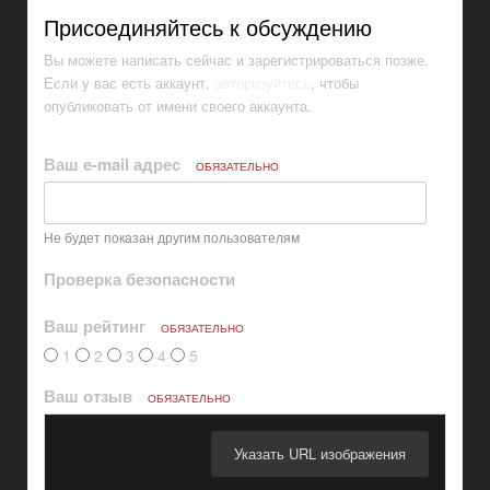
Присоединяйтесь к обсуждению
Вы можете написать сейчас и зарегистрироваться позже.
Если у вас есть аккаунт,
авторизуйтесь
, чтобы
опубликовать от имени своего аккаунта.
Ваш e-mail адрес
ОБЯЗАТЕЛЬНО
Не будет показан другим пользователям
Проверка безопасности
Ваш рейтинг
ОБЯЗАТЕЛЬНО
1
2
3
4
5
Ваш отзыв
ОБЯЗАТЕЛЬНО
Указать URL изображения