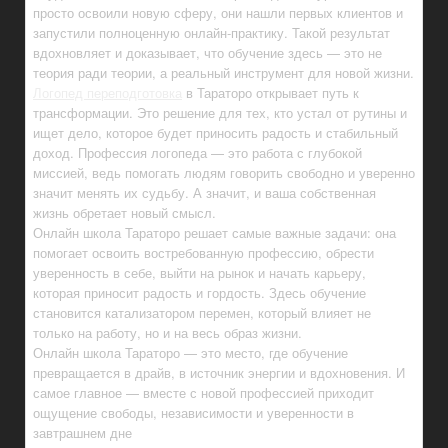
просто освоили новую сферу, они нашли первых клиентов и
запустили полноценную онлайн-практику. Такой результат
вдохновляет и доказывает, что обучение здесь — это не
теория ради теории, а реальный инструмент для новой жизни.
Логопед переподготовка
в Тараторо открывает путь к
трансформации. Это решение для тех, кто устал от рутины и
ищет дело, которое будет приносить радость и стабильный
доход. Профессия логопеда — это работа с глубокой
миссией, ведь помогать людям говорить свободно и уверенно
значит менять их судьбу. А значит, и ваша собственная
жизнь обретает новый смысл.
Онлайн школа Тараторо решает самые важные задачи: она
помогает освоить востребованную профессию, обрести
уверенность в себе, выйти на рынок и начать карьеру,
которая приносит радость и гордость. Здесь обучение
становится катализатором перемен, который влияет не
только на работу, но и на весь образ жизни.
Онлайн школа Тараторо — это место, где обучение
превращается в драйв, в источник энергии и вдохновения. И
самое главное — вместе с новой профессией приходит
ощущение свободы, независимости и уверенности в
завтрашнем дне