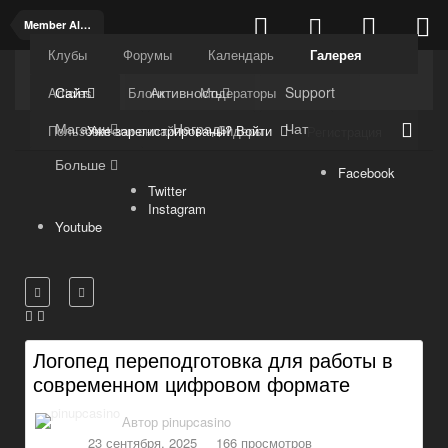
Member Albums
Клубы
Форумы
Календарь
Галерея
Kuli4kam.net
Дружный форум
Сайт
Активность
Support
Articles
Блоги
Модераторы
Магазин
Награды
Чат
Уже зарегистрированы? Войти
Пользователи онлайн
Лидеры
Регистрация
Больше
Facebook
Twitter
Instagram
Youtube
Логопед переподготовка для работы в
современном цифровом формате
Автор
pinupcasino
23 сентября, 2025
166 просмотров