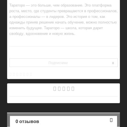
Тараторо — это больше, чем образование. Это платформа
роста, место, где студенты превращаются в профессионалов,
а профессионалы — в лидеров. Это история о том, как
однажды приняв решение начать обучение, можно полностью
изменить будущее. Тараторо — школа, которая дарит
свободу, вдохновение и новую жизнь.
Подписчики
0
0 отзывов