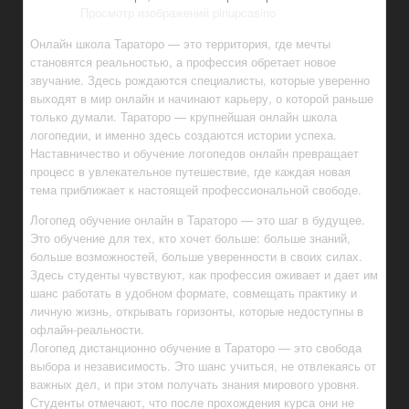
Просмотр изображений pinupcasino
Онлайн школа Тараторо — это территория, где мечты
становятся реальностью, а профессия обретает новое
звучание. Здесь рождаются специалисты, которые уверенно
выходят в мир онлайн и начинают карьеру, о которой раньше
только думали. Тараторо — крупнейшая онлайн школа
логопедии, и именно здесь создаются истории успеха.
Наставничество и обучение логопедов онлайн превращает
процесс в увлекательное путешествие, где каждая новая
тема приближает к настоящей профессиональной свободе.
Логопед обучение онлайн в Тараторо — это шаг в будущее.
Это обучение для тех, кто хочет больше: больше знаний,
больше возможностей, больше уверенности в своих силах.
Здесь студенты чувствуют, как профессия оживает и дает им
шанс работать в удобном формате, совмещать практику и
личную жизнь, открывать горизонты, которые недоступны в
офлайн-реальности.
Логопед дистанционно обучение в Тараторо — это свобода
выбора и независимость. Это шанс учиться, не отвлекаясь от
важных дел, и при этом получать знания мирового уровня.
Студенты отмечают, что после прохождения курса они не