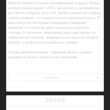
KiloGram является конечно же комфортный отыгрыш. Иногда
интернет казино выдают +700% при депозите, одновременно
выставляют вейджер около 150. Профессиональный гемблер
хорошо понимает, что бонусы отыграть невозможно будет. В
азартном клубе Килограмм коэффициент вейджера
мизерный, что позволяет даже новичкам осуществить
отыгрыш. Естественно, необходимо будет действовать по
эффективной стратегии, предварительно испытать игровой
автомат, а кроме этого участвовать в турнире.
Онлайн казино Килограмм - серьезный проект, который
разумеется следует оценить всем гемблерам.
Подписчики
0