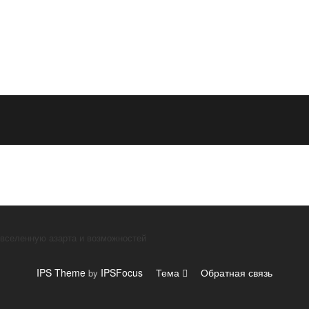
о вселенную азарта и возможностей
IPS Theme
IPSFocus
Тема
Обратная связь
by