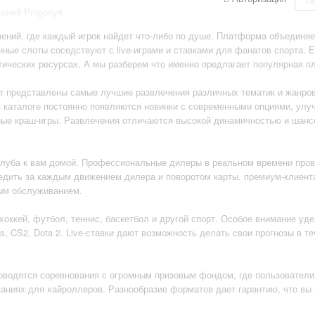
ений Progony4
ений, где каждый игрок найдет что-либо по душе. Платформа объединяет
нные слоты соседствуют с live-играми и ставками для фанатов спорта. 
ических ресурсах. А мы разберем что именно предлагает популярная п
ут представлены самые лучшие развлечения различных тематик и жанро
в каталоге постоянно появляются новинки с современными опциями, ул
ые краш-игры. Развлечения отличаются высокой динамичностью и шанс
 клуба к вам домой. Профессиональные дилеры в реальном времени про
ледить за каждым движением дилера и поворотом карты. премиум-клиен
ым обслуживанием.
 хоккей, футбол, теннис, баскетбол и другой спорт. Особое внимание уд
s, CS2, Dota 2. Live-ставки дают возможность делать свои прогнозы в те
роводятся соревнования с огромным призовым фондом, где пользователи
аниях для хайроллеров. Разнообразие форматов дает гарантию, что вы 