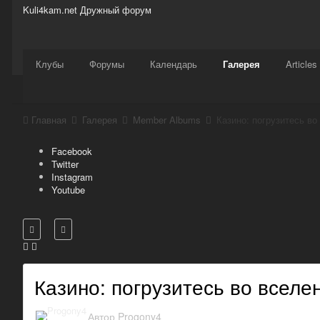
Kuli4kam.net
Дружный форум
Сайт
Активность
Support
Магазин
Клубы
Форумы
Календарь
Галерея
Articles
Главная
Галерея
Member Albums
Казино: погрузитесь в
Facebook
Twitter
Instagram
Youtube
Казино: погрузитесь во вселе
Автор
Progony4