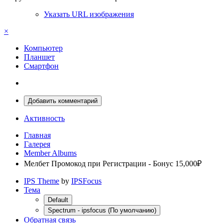
Указать URL изображения
×
Компьютер
Планшет
Смартфон
Добавить комментарий
Активность
Главная
Галерея
Member Albums
Мелбет Промокод при Регистрации - Бонус 15,000₽
IPS Theme
by
IPSFocus
Тема
Default
Spectrum - ipsfocus (По умолчанию)
Обратная связь