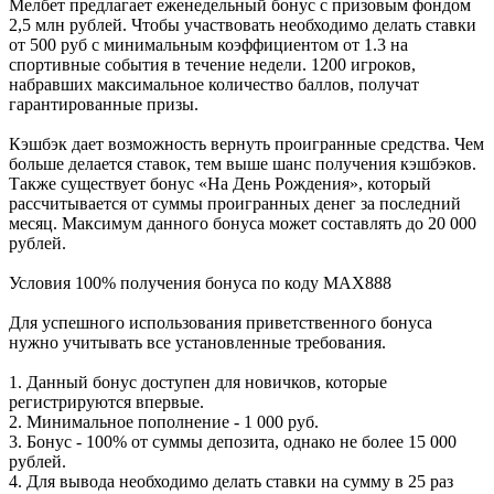
Мелбет предлагает еженедельный бонус с призовым фондом
2,5 млн рублей. Чтобы участвовать необходимо делать ставки
от 500 руб с минимальным коэффициентом от 1.3 на
спортивные события в течение недели. 1200 игроков,
набравших максимальное количество баллов, получат
гарантированные призы.
Кэшбэк дает возможность вернуть проигранные средства. Чем
больше делается ставок, тем выше шанс получения кэшбэков.
Также существует бонус «На День Рождения», который
рассчитывается от суммы проигранных денег за последний
месяц. Максимум данного бонуса может составлять до 20 000
рублей.
Условия 100% получения бонуса по коду MAX888
Для успешного использования приветственного бонуса
нужно учитывать все установленные требования.
1. Данный бонус доступен для новичков, которые
регистрируются впервые.
2. Минимальное пополнение - 1 000 руб.
3. Бонус - 100% от суммы депозита, однако не более 15 000
рублей.
4. Для вывода необходимо делать ставки на сумму в 25 раз