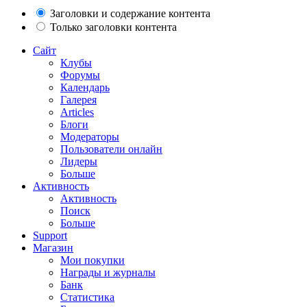
Заголовки и содержание контента
Только заголовки контента
Сайт
Клубы
Форумы
Календарь
Галерея
Articles
Блоги
Модераторы
Пользователи онлайн
Лидеры
Больше
Активность
Активность
Поиск
Больше
Support
Магазин
Мои покупки
Награды и журналы
Банк
Статистика