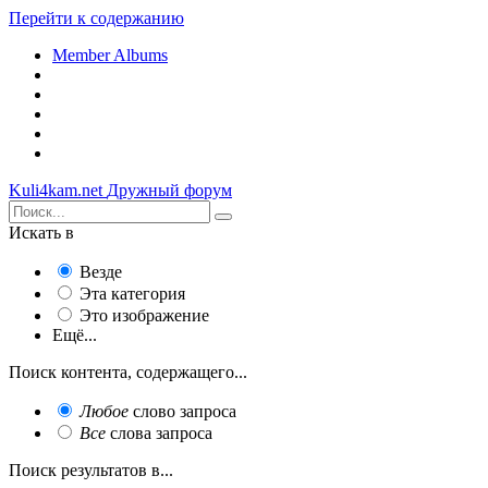
Перейти к содержанию
Member Albums
Kuli4kam.net
Дружный форум
Искать в
Везде
Эта категория
Это изображение
Ещё...
Поиск контента, содержащего...
Любое
слово запроса
Все
слова запроса
Поиск результатов в...