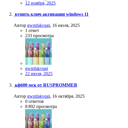
12 ноября, 2025
купить ключ активации windows 11
Автор
gwmfakvqgi
,
16 июля, 2025
1
ответ
233
просмотра
gwmfakvqgi
22 июля, 2025
кф600 мск от RUSPROMMEB
Автор
gwmfakvqgi
,
16 октября, 2025
0
ответов
8 892
просмотра