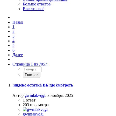
Больше ответов
Ввести своё
Назад
1
2
3
4
5
6
Далее
Страница 1 из 7057
индекс остатка ВБ где смотреть
Автор
gwmfakvqgi
,
8 ноября, 2025
1
ответ
203
просмотра
gwmfakvqgi