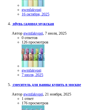
gwmfakvqgi
16 октября, 2025
обувь садовод мужская
Автор
gwmfakvqgi
,
7 июля, 2025
0
ответов
126
просмотров
gwmfakvqgi
7 июля, 2025
смеситель для ванны купить в москве
Автор
gwmfakvqgi
,
21 ноября, 2025
1
ответ
176
просмотров