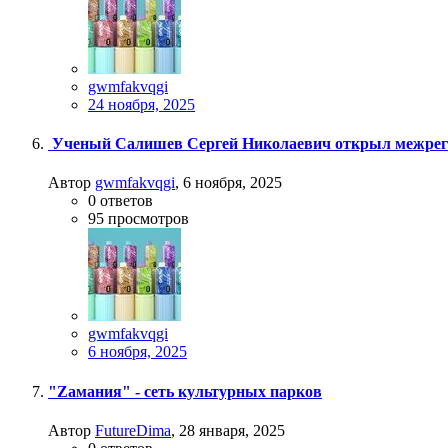
gwmfakvqgi
24 ноября, 2025
Ученый Салишев Сергей Николаевич открыл межреги
Автор
gwmfakvqgi
,
6 ноября, 2025
0
ответов
95
просмотров
gwmfakvqgi
6 ноября, 2025
"Zамания" - сеть культурных парков
Автор
FutureDima
,
28 января, 2025