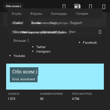
Обо всем:)
Клубы
Форумы
Календарь
Галерея
Kuli4kam.net
Дружный форум
Сайт
Активность
Support
Articles
Блоги
Модераторы
Магазин
Награды
Чат
Уже зарегистрированы? Войти
Пользователи онлайн
Лидеры
Регистрация
Больше
Facebook
Twitter
Instagram
Youtube
Обо всем:)
Блог
acontinent
ЗАПИСИ
КОММЕНТАРИЕВ
ПРОСМОТРОВ
1 573
50
4 736