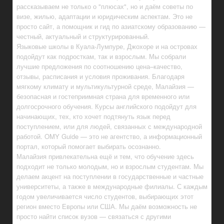
рассказываем не только о "плюсах", но и даём советы по
визе, жилью, адаптации и юридическим аспектам. Это не
просто сайт, а помощник и гид по азиатскому образованию —
честный, актуальный и структурированный.
Языковые школы в Куала-Лумпуре, Джохоре и на островах
подойдут как подросткам, так и взрослым. Мы собрали
лучшие предложения по соотношению цена–качество,
отзывы, расписания и условия проживания. Благодаря
мягкому климату и мультикультурной среде, Малайзия —
безопасная и гостеприимная страна для временного или
долгосрочного обучения. Курсы английского подойдут для
начинающих, тех, кто хочет подтянуть язык перед
поступлением, или для людей, связанных с международной
работой. OMY Guide — это не агентство, а информационный
портал, который помогает выбирать осознанно.
Малайзия привлекательна ещё и тем, что обучение здесь
подходит не только молодым, но и взрослым студентам. Мы
делаем акцент на поступлении в государственные и частные
университеты, а также в международные филиалы. С каждым
годом увеличивается число студентов, выбирающих этот
регион вместо Европы или США. Мы даём возможность не
просто найти список вузов — связаться с другими