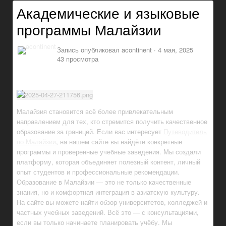
Академические и языковые
программы Малайзии
Запись опубликовал
acontinent
·
4 мая, 2025
43 просмотра
Малайзия становится всё более привлекательным
направлением для тех, кто стремится получить качественное
образование за границей. Если вас интересует
Путеводитель
по Малайзии
, на нашем сайте вы найдёте конкретные
программы и проверенные учебные заведения. Мы создали
платформу, которая объединяет полезный контент, личный
опыт студентов и профессиональные рекомендации.
Образование в Малайзии — это не только качественные
знания, но и комфортная интеграция в азиатскую культуру.
На сайте вы можете найти обзор университетов, колледжей и
частных учебных заведений. Всё это — с консультациями,
если вы только начинаете планировать учёбу. Мы