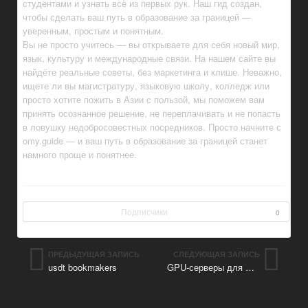
студентами и узнать всё из первых рук. Наш гид создан,
чтобы сделать ваш путь в образование за границей —
уверенным, простым и понятным.
Вы не просто учитесь — вы открываете для себя новый мир,
язык, культуру и международные связи. На нашем сайте вы
найдёте реальные советы, без маркетинга и клише. Неважно,
ищете ли вы магистратуру, языковую школу, колледж или
просто хотите пожить в Азии с пользой, мы поможем вам
принять осознанное решение, не переплачивать и не попасть
в ловушку недобросовестных посредников. Просто начните с
omy.guide — и ваш путь в образование за границей станет
намного проще и понятнее.
Подписчики
0
ПРЕДЫДУЩАЯ ЗАПИСЬ
СЛЕДУЮЩАЯ ЗАПИСЬ
usdt bookmakers
GPU-серверы для ИИ и 3D