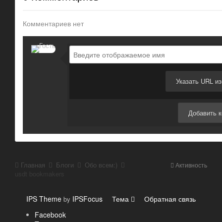
Комментариев нет
Указать URL и
Добавить 
Главная
Блоги
Обо всем:)
Активность
usdt bookmakers
IPS Theme
IPSFocus
Тема
Обратная связь
by
Facebook