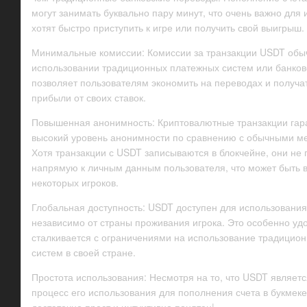
могут занимать буквально пару минут, что очень важно для 
хотят быстро приступить к игре или получить свой выигрыш.
Минимальные комиссии: Комиссии за транзакции USDT обыч
использовании традиционных платежных систем или банковс
позволяет пользователям экономить на переводах и получа
прибыли от своих ставок.
Повышенная анонимность: Криптовалютные транзакции гар
высокий уровень анонимности по сравнению с обычными м
Хотя транзакции с USDT записываются в блокчейне, они не
напрямую к личным данным пользователя, что может быть 
некоторых игроков.
Глобальная доступность: USDT доступен для использования
независимо от страны проживания игрока. Это особенно удо
сталкивается с ограничениями на использование традицио
систем в своей стране.
Простота использования: Несмотря на то, что USDT являет
процесс его использования для пополнения счета в букмеке