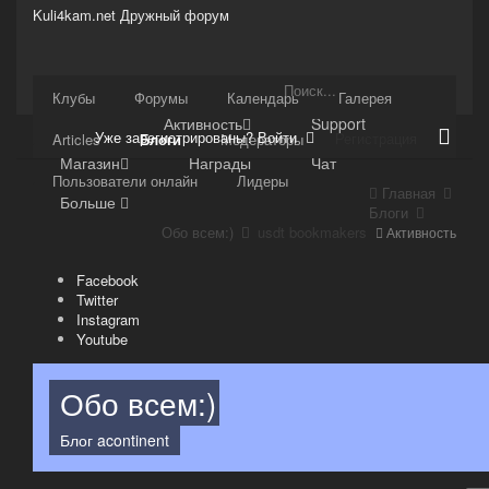
Kuli4kam.net
Дружный форум
Сайт
Клубы
Форумы
Календарь
Галерея
Активность
Support
Уже зарегистрированы? Войти
Регистрация
Articles
Блоги
Модераторы
Магазин
Награды
Чат
Пользователи онлайн
Лидеры
Главная
Больше
Блоги
Обо всем:)
usdt bookmakers
Активность
Facebook
Twitter
Instagram
Youtube
Обо всем:)
Блог
acontinent