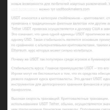
новые возможности для любителей азартных развлечений. 
usdt bookmakers
можно тут usdtbookmakers.com
USDT относится к категории стейблкоинов – криптовалют, с
привязана к традиционным фиатным валютам или другим ак
Tether USDT привязка осуществляется к доллару США в экви
Это означает, что цена одной единицы USDT практически вс
одному USD. Такая стабильность является основным преи
по сравнению с альтернативными криптовалютами, такими ка
Ethereum, курс которых может сильно колебаться.
Почему же USDT так популярен среди игроков и букмекеров
Стабильность курса: Главное преимущество USDT – это его 
Игроки могут не беспокоиться о том, что их средства обесце
резкого падения курса криптовалюты. Это делает USDT ид
инструментом для долгосрочного хранения финансов и упр
банкроллом.
Высокая скорость транзакций: Криптовалютные транзакции, 
использованием USDT Tether, обычно, осуществляются знач
чем традиционные банковские переводы. Пополнение счета