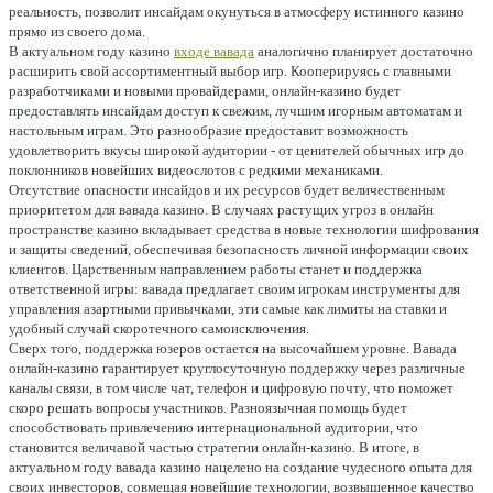
реальность, позволит инсайдам окунуться в атмосферу истинного казино
прямо из своего дома.
В актуальном году казино
входе вавада
аналогично планирует достаточно
расширить свой ассортиментный выбор игр. Кооперируясь с главными
разработчиками и новыми провайдерами, онлайн-казино будет
предоставлять инсайдам доступ к свежим, лучшим игорным автоматам и
настольным играм. Это разнообразие предоставит возможность
удовлетворить вкусы широкой аудитории - от ценителей обычных игр до
поклонников новейших видеослотов с редкими механиками.
Отсутствие опасности инсайдов и их ресурсов будет величественным
приоритетом для вавада казино. В случаях растущих угроз в онлайн
пространстве казино вкладывает средства в новые технологии шифрования
и защиты сведений, обеспечивая безопасность личной информации своих
клиентов. Царственным направлением работы станет и поддержка
ответственной игры: вавада предлагает своим игрокам инструменты для
управления азартными привычками, эти самые как лимиты на ставки и
удобный случай скоротечного самоисключения.
Сверх того, поддержка юзеров остается на высочайшем уровне. Вавада
онлайн-казино гарантирует круглосуточную поддержку через различные
каналы связи, в том числе чат, телефон и цифровую почту, что поможет
скоро решать вопросы участников. Разноязычная помощь будет
способствовать привлечению интернациональной аудитории, что
становится величавой частью стратегии онлайн-казино. В итоге, в
актуальном году вавада казино нацелено на создание чудесного опыта для
своих инвесторов, совмещая новейшие технологии, возвышенное качество