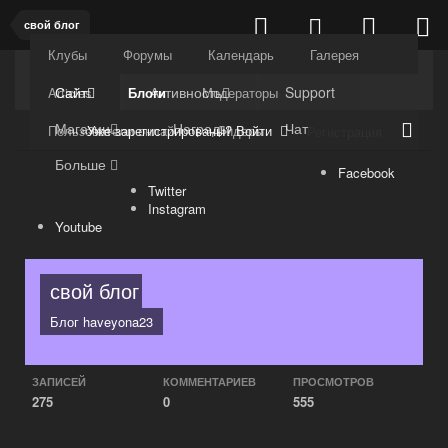
свой блог
Клубы
Форумы
Календарь
Галерея
Kuli4kam.net
Дружный форум
Сайт
Активность
Support
Articles
Блоги
Модераторы
Магазин
Награды
Чат
Уже зарегистрированы? Войти
Пользователи онлайн
Лидеры
Регистрация
Больше
Facebook
Twitter
Instagram
Youtube
свой блог
Блог
haveyona23
ЗАПИСЕЙ
КОММЕНТАРИЕВ
ПРОСМОТРОВ
275
0
555