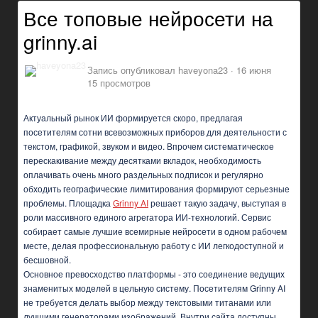
Все топовые нейросети на
grinny.ai
Запись опубликовал
haveyona23
·
16 июня
15 просмотров
Актуальный рынок ИИ формируется скоро, предлагая
посетителям сотни всевозможных приборов для деятельности с
текстом, графикой, звуком и видео. Впрочем систематическое
перескакивание между десятками вкладок, необходимость
оплачивать очень много раздельных подписок и регулярно
обходить географические лимитирования формируют серьезные
проблемы. Площадка
Grinny AI
решает такую задачу, выступая в
роли массивного единого агрегатора ИИ-технологий. Сервис
собирает самые лучшие всемирные нейросети в одном рабочем
месте, делая профессиональную работу с ИИ легкодоступной и
бесшовной.
Основное превосходство платформы - это соединение ведущих
знаменитых моделей в цельную систему. Посетителям Grinny AI
не требуется делать выбор между текстовыми титанами или
лучшими генераторами изображений. Внутри сайта доступны