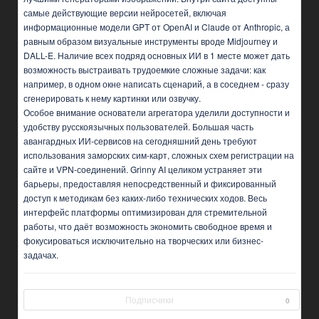
самые действующие версии нейросетей, включая
информационные модели GPT от OpenAI и Claude от Anthropic, а
равным образом визуальные инструменты вроде Midjourney и
DALL-E. Наличие всех подряд основных ИИ в 1 месте может дать
возможность выстраивать трудоемкие сложные задачи: как
например, в одном окне написать сценарий, а в соседнем - сразу
сгенерировать к нему картинки или озвучку.
Особое внимание основатели агрегатора уделили доступности и
удобству русскоязычных пользователей. Большая часть
авангардных ИИ-сервисов на сегодняшний день требуют
использования заморских сим-карт, сложных схем регистрации на
сайте и VPN-соединений. Grinny AI целиком устраняет эти
барьеры, предоставляя непосредственный и фиксированный
доступ к методикам без каких-либо технических ходов. Весь
интерфейс платформы оптимизирован для стремительной
работы, что даёт возможность экономить свободное время и
фокусироваться исключительно на творческих или бизнес-
задачах.
Подписчики
0