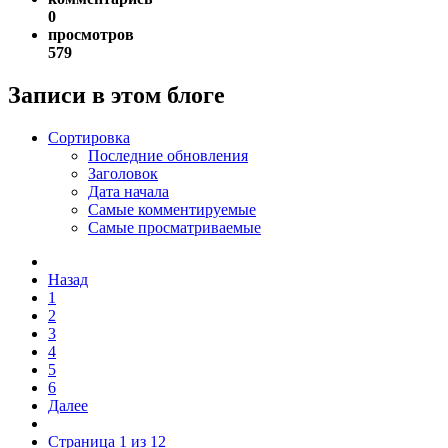
0
просмотров
579
Записи в этом блоге
Сортировка
Последние обновления
Заголовок
Дата начала
Самые комментируемые
Самые просматриваемые
Назад
1
2
3
4
5
6
Далее
Страница 1 из 12