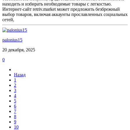
находить и избирать необходимые товары с легкостью.
Интернет-сайт retriv.market может предложить безбрежный
выбор товаров, включая аккаунты прославленных социальных
сетей,
palonius15
20 декабря, 2025
0
Назад
1
2
3
4
5
6
7
8
9
10