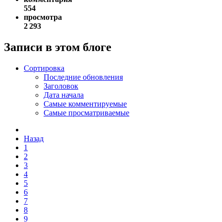
554
просмотра
2 293
Записи в этом блоге
Сортировка
Последние обновления
Заголовок
Дата начала
Самые комментируемые
Самые просматриваемые
Назад
1
2
3
4
5
6
7
8
9