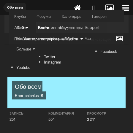
Обо всем
Клубы
Форумы
Календарь
Галерея
Kuli4kam.net
Дружный форум
Сайт
Активность
Support
Articles
Блоги
Модераторы
Магазин
Награды
Чат
Пользователи онлайн
Лидеры
Уже зарегистрированы? Войти
Регистрация
Больше
Facebook
Twitter
Instagram
Youtube
Обо всем
Блог
palonius15
ЗАПИСЬ
КОММЕНТАРИЯ
ПРОСМОТР
251
554
2 241