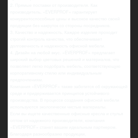
2. Прямые поставки от производителя. Как
производитель, «EVERPROF» гарантирует
конкурентоспособные цены и высокое качество своей
продукции без накруток со стороны посредников.
3. Качество и надежность. Каждое изделие проходит
строгий контроль качества, что обеспечивает
долговечность и надежность офисной мебели.
4. Дизайн на любой вкус. «EVERPROF» предлагает
широкий выбор цветовых решений и материалов, что
позволяет легко подобрать мебель, соответствующую
корпоративному стилю или индивидуальным
предпочтениям.
Компания «EVERPROF» также заботится об окружающей
среде и придерживается принципов устойчивого
производства. В процессе создания офисной мебели
используются экологически чистые материалы.
Если вы ищете качественные офисные кресла и стулья
оптом от надежного производителя, компания
«EVERPROF» станет вашим идеальным партнером.
Благодаря разнообразию продукции,