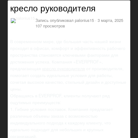
кресло руководителя
Запись опубликовал
palonius15
·
3 марта, 2025
107 просмотров
В современном мире, где большая часть нашей жизни
проходит в офисах, комфорт и эффективность рабочего
пространства становятся ключевыми факторами для
достижения успеха. Компания «EVERPROF»,
предлагающая
кресло руководителя
от производителя,
помогает создать идеальные условия для работы,
сочетая высокое качество, стильный дизайн и доступные
цены.
Обращаясь в EVERPROF, клиенты получают ряд
ощутимых преимуществ:
1. Гибкие условия поставок. Компания предлагает
различные объемы заказа с возможностью
индивидуального подхода к каждому клиенту, что
идеально подходит для небольших и крупных
организаций.