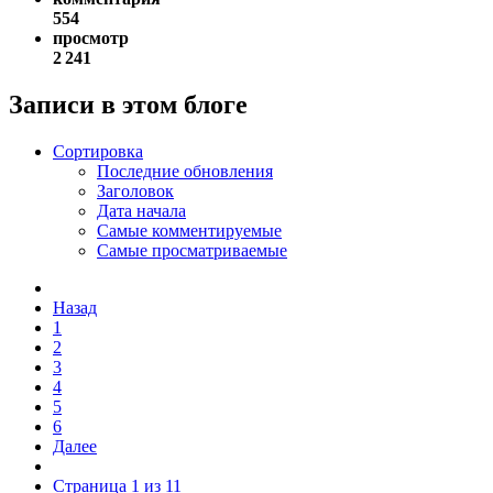
554
просмотр
2 241
Записи в этом блоге
Сортировка
Последние обновления
Заголовок
Дата начала
Самые комментируемые
Самые просматриваемые
Назад
1
2
3
4
5
6
Далее
Страница 1 из 11