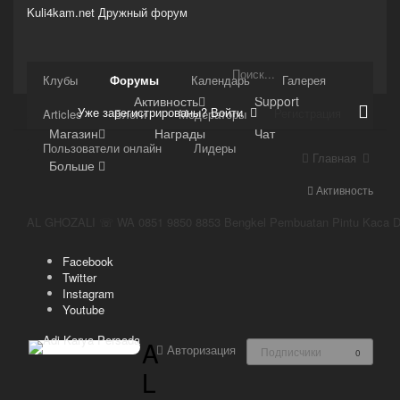
Kuli4kam.net
Дружный форум
Сайт
Клубы
Форумы
Календарь
Галерея
Активность
Support
Уже зарегистрированы? Войти
Регистрация
Articles
Блоги
Модераторы
Магазин
Награды
Чат
Пользователи онлайн
Лидеры
Главная
Больше
Активность
AL GHOZALI ☏ WA 0851 9850 8853 Bengkel Pembuatan Pintu Kaca De
Facebook
Twitter
Instagram
Youtube
A
Авторизация
Подписчики
0
L