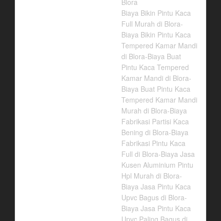
Blora
Biaya Bikin Pintu Kaca
Full Murah di Blora-
Biaya Bikin Pintu Kaca
Tempered Kamar Mandi
di Blora-Biaya Buat
Pintu Kaca Tempered
Kamar Mandi di Blora-
Biaya Buat Pintu Kaca
Tempered Kamar Mandi
Murah di Blora-Biaya
Fabrikasi Partisi Kaca
Bening di Blora-Biaya
Fabrikasi Pintu Kaca
Full di Blora-Biaya Jasa
Kusen Aluminium Pintu
Hpl Murah di Blora-
Biaya Jasa Pintu Kaca
Upvc Bagus di Blora-
Biaya Jasa Pintu Kaca
Upvc Paling Bagus di