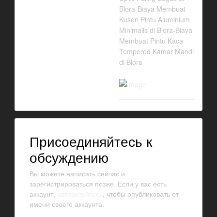
Blora-Biaya Membuat
Kusen Pintu Aluminium
Minimalis di Blora-Biaya
Membuat Pintu Kaca
Tempered Kamar Mandi
di Blora
Присоединяйтесь к
обсуждению
Вы можете написать сейчас и
зарегистрироваться позже. Если у вас есть
аккаунт,
авторизуйтесь
, чтобы опубликовать от
имени своего аккаунта.