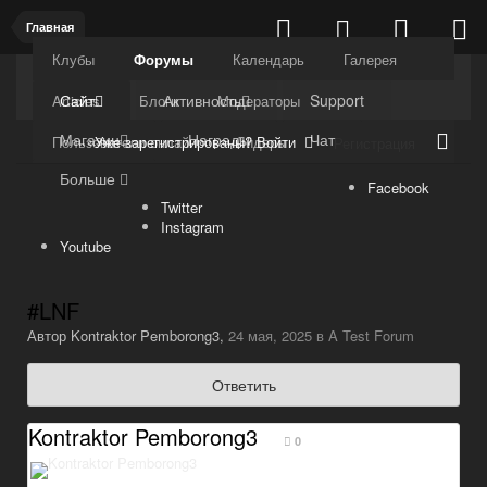
Главная
Клубы
Форумы
Календарь
Галерея
Kuli4kam.net
Дружный форум
Сайт
Активность
Support
Articles
Блоги
Модераторы
Магазин
Награды
Чат
Уже зарегистрированы? Войти
Пользователи онлайн
Лидеры
Регистрация
Больше
Facebook
Twitter
Instagram
Youtube
#LNF
Автор
Kontraktor Pemborong3
,
24 мая, 2025
в
A Test Forum
Ответить
Kontraktor Pemborong3
0