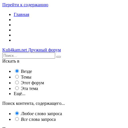
Перейти к содержанию
Главная
Kuli4kam.net
Дружный форум
Искать в
Везде
Темы
Этот форум
Эта тема
Ещё...
Поиск контента, содержащего...
Любое
слово запроса
Все
слова запроса