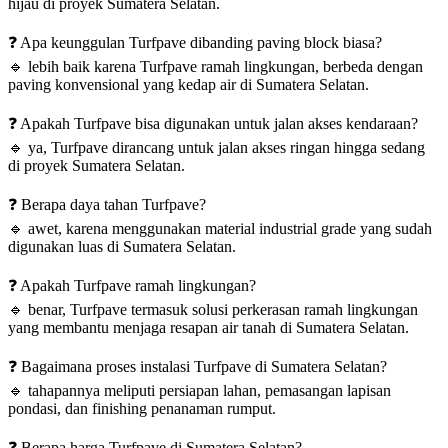
hijau di proyek Sumatera Selatan.
❓
Apa keunggulan Turfpave dibanding paving block biasa?
🔹
lebih baik karena Turfpave ramah lingkungan, berbeda dengan
paving konvensional yang kedap air di Sumatera Selatan.
❓
Apakah Turfpave bisa digunakan untuk jalan akses kendaraan?
🔹
ya, Turfpave dirancang untuk jalan akses ringan hingga sedang
di proyek Sumatera Selatan.
❓
Berapa daya tahan Turfpave?
🔹
awet, karena menggunakan material industrial grade yang sudah
digunakan luas di Sumatera Selatan.
❓
Apakah Turfpave ramah lingkungan?
🔹
benar, Turfpave termasuk solusi perkerasan ramah lingkungan
yang membantu menjaga resapan air tanah di Sumatera Selatan.
❓
Bagaimana proses instalasi Turfpave di Sumatera Selatan?
🔹
tahapannya meliputi persiapan lahan, pemasangan lapisan
pondasi, dan finishing penanaman rumput.
❓
Berapa harga Turfpave di Sumatera Selatan?