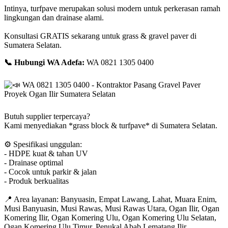
Intinya, turfpave merupakan solusi modern untuk perkerasan ramah
lingkungan dan drainase alami.
Konsultasi GRATIS sekarang untuk grass & gravel paver di
Sumatera Selatan.
📞
Hubungi WA Adefa:
WA 0821 1305 0400
Butuh supplier terpercaya?
Kami menyediakan *grass block & turfpave* di Sumatera Selatan.
⚙️
Spesifikasi unggulan:
- HDPE kuat & tahan UV
- Drainase optimal
- Cocok untuk parkir & jalan
- Produk berkualitas
📍
Area layanan: Banyuasin, Empat Lawang, Lahat, Muara Enim,
Musi Banyuasin, Musi Rawas, Musi Rawas Utara, Ogan Ilir, Ogan
Komering Ilir, Ogan Komering Ulu, Ogan Komering Ulu Selatan,
Ogan Komering Ulu Timur, Penukal Abab Lematang Ilir,