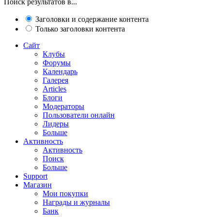
Поиск результатов в...
Заголовки и содержание контента
Только заголовки контента
Сайт
Клубы
Форумы
Календарь
Галерея
Articles
Блоги
Модераторы
Пользователи онлайн
Лидеры
Больше
Активность
Активность
Поиск
Больше
Support
Магазин
Мои покупки
Награды и журналы
Банк