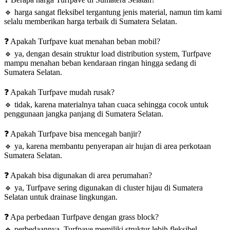
🔹
harga sangat fleksibel tergantung jenis material, namun tim kami
selalu memberikan harga terbaik di Sumatera Selatan.
❓
Apakah Turfpave kuat menahan beban mobil?
🔹
ya, dengan desain struktur load distribution system, Turfpave
mampu menahan beban kendaraan ringan hingga sedang di
Sumatera Selatan.
❓
Apakah Turfpave mudah rusak?
🔹
tidak, karena materialnya tahan cuaca sehingga cocok untuk
penggunaan jangka panjang di Sumatera Selatan.
❓
Apakah Turfpave bisa mencegah banjir?
🔹
ya, karena membantu penyerapan air hujan di area perkotaan
Sumatera Selatan.
❓
Apakah bisa digunakan di area perumahan?
🔹
ya, Turfpave sering digunakan di cluster hijau di Sumatera
Selatan untuk drainase lingkungan.
❓
Apa perbedaan Turfpave dengan grass block?
🔹
perbedaannya, Turfpave memiliki struktur lebih fleksibel