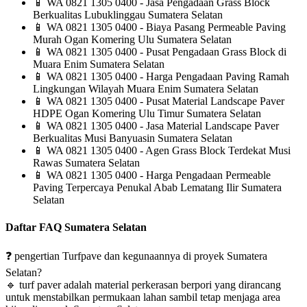
📱
WA 0821 1305 0400 - Jasa Pengadaan Grass Block
Berkualitas Lubuklinggau Sumatera Selatan
📱
WA 0821 1305 0400 - Biaya Pasang Permeable Paving
Murah Ogan Komering Ulu Sumatera Selatan
📱
WA 0821 1305 0400 - Pusat Pengadaan Grass Block di
Muara Enim Sumatera Selatan
📱
WA 0821 1305 0400 - Harga Pengadaan Paving Ramah
Lingkungan Wilayah Muara Enim Sumatera Selatan
📱
WA 0821 1305 0400 - Pusat Material Landscape Paver
HDPE Ogan Komering Ulu Timur Sumatera Selatan
📱
WA 0821 1305 0400 - Jasa Material Landscape Paver
Berkualitas Musi Banyuasin Sumatera Selatan
📱
WA 0821 1305 0400 - Agen Grass Block Terdekat Musi
Rawas Sumatera Selatan
📱
WA 0821 1305 0400 - Harga Pengadaan Permeable
Paving Terpercaya Penukal Abab Lematang Ilir Sumatera
Selatan
Daftar FAQ Sumatera Selatan
❓
pengertian Turfpave dan kegunaannya di proyek Sumatera
Selatan?
🔹
turf paver adalah material perkerasan berpori yang dirancang
untuk menstabilkan permukaan lahan sambil tetap menjaga area