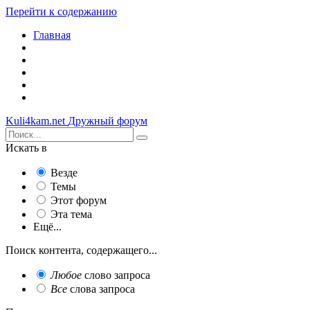
Перейти к содержанию
Главная
Kuli4kam.net
Дружный форум
Искать в
Везде
Темы
Этот форум
Эта тема
Ещё...
Поиск контента, содержащего...
Любое
слово запроса
Все
слова запроса