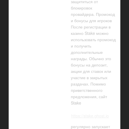
защититься от
блокировок
провайдера. Промокод
и бонусы для игроков
После регистрации в
казино Stake можно
использовать промокод
и получить
дополнительные
награды. Обычно это
бонусы на депозит,
акции для ставок или
участие в закрытых
раздачах. Помимо
приветственного
предложения, сайт
Stake
https://stake.ghost.io
регулярно запускает