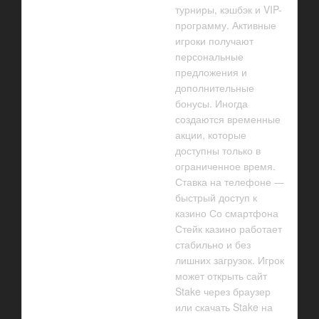
турниры, кэшбэк и VIP-
программу. Активные
игроки получают
персональные
предложения и
дополнительные
бонусы. Иногда
создаются временные
акции, которые
доступны только в
ограниченное время.
Ставка на телефоне —
быстрый доступ к
казино Со смартфона
Стейк казино работает
стабильно и без
лишних загрузок. Игрок
может открыть сайт
Stake через браузер
или скачать Stake на