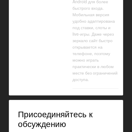
Android для более
быстрого входа.
Мобильная версия
удобно адаптирована
под ставки, слоты и
live-игры. Даже через
зеркало сайт быстро
открывается на
телефоне, поэтому
можно играть
практически в любом
месте без ограничений
доступа.
Присоединяйтесь к
обсуждению