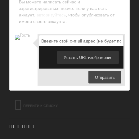
Вы можете написать сейчас и
зарегистрироваться позже. Если у вас есть
аккаунт,
авторизуйтесь
, чтобы опубликовать от
имени своего аккаунта.
Указать URL изображения
Отправить
ПЕРЕЙТИ К СПИСКУ
ТЕМ