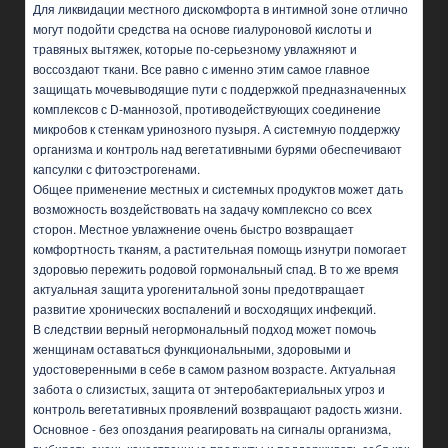
Для ликвидации местного дискомфорта в интимной зоне отлично
могут подойти средства на основе гиалуроновой кислоты и
травяных вытяжек, которые по-серьезному увлажняют и
воссоздают ткани. Все равно с именно этим самое главное
защищать мочевыводящие пути с поддержкой предназначенных
комплексов с D-маннозой, противодействующих соединение
микробов к стенкам уринозного пузыря. А системную поддержку
организма и контроль над вегетативными бурями обеспечивают
капсулки с фитоэстрогенами.
Общее применение местных и системных продуктов может дать
возможность воздействовать на задачу комплексно со всех
сторон. Местное увлажнение очень быстро возвращает
комфортность тканям, а растительная помощь изнутри помогает
здоровью пережить родовой гормональный спад. В то же время
актуальная защита урогенитальной зоны предотвращает
развитие хронических воспалений и восходящих инфекций.
В следствии верный негормональный подход может помочь
женщинам оставаться функциональными, здоровыми и
удостоверенными в себе в самом разном возрасте. Актуальная
забота о слизистых, защита от энтеробактериальных угроз и
контроль вегетативных проявлений возвращают радость жизни.
Основное - без опоздания реагировать на сигналы организма,