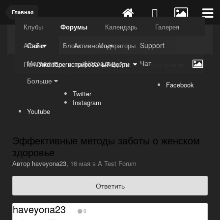
Главная
Клубы
Форумы
Календарь
Галерея
Kuli4kam.net
Дружный форум
Сайт
Активность
Support
Articles
Блоги
Модераторы
Магазин
Награды
Чат
Пользователи онлайн
Лидеры
Уже зарегистрированы? Войти
Регистрация
Больше
Facebook
Twitter
Instagram
Youtube
Эффективные методы заботы о женском
здоровье
Автор
haveyona23
,
16 мая
в
A Test Forum
Ответить
haveyona23
0