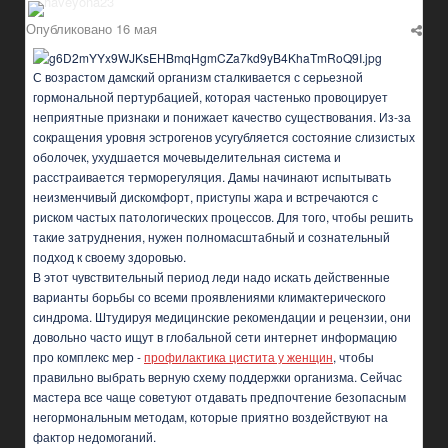
Опубликовано
16 мая
С возрастом дамский организм сталкивается с серьезной
гормональной пертурбацией, которая частенько провоцирует
неприятные признаки и понижает качество существования. Из-за
сокращения уровня эстрогенов усугубляется состояние слизистых
оболочек, ухудшается мочевыделительная система и
расстраивается терморегуляция. Дамы начинают испытывать
неизменчивый дискомфорт, приступы жара и встречаются с
риском частых патологических процессов. Для того, чтобы решить
такие затруднения, нужен полномасштабный и сознательный
подход к своему здоровью.
В этот чувствительный период леди надо искать действенные
варианты борьбы со всеми проявлениями климактерического
синдрома. Штудируя медицинские рекомендации и рецензии, они
довольно часто ищут в глобальной сети интернет информацию
про комплекс мер -
профилактика цистита у женщин
, чтобы
правильно выбрать верную схему поддержки организма. Сейчас
мастера все чаще советуют отдавать предпочтение безопасным
негормональным методам, которые приятно воздействуют на
фактор недомоганий.