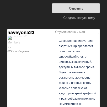
Ответить
Создать новую тему
haveyona23
Опубликовано
7 мая
Современная индустрия
Members
азартных игр предлагает
0
822 сообщения
пользователям
широчайший спектр
цифровых развлечений,
доступных в любое время.
В центре внимания
остаются классические
казино и игровые слоты,
которые привлекают
аудиторию яркой графикой
и разнообразием механик.
Помимо игровых