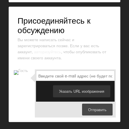
Присоединяйтесь к
обсуждению
Вы можете написать сейчас и
зарегистрироваться позже. Если у вас есть
аккаунт,
авторизуйтесь
, чтобы опубликовать от
имени своего аккаунта.
Указать URL изображения
Отправить