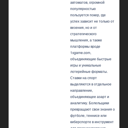
автоматов, огромной
популярностью
пользуется покер, где
успех зависит не только от
везения, но и от
стратегического
мышления, а также
платформы вроде
1xgame.com,
объединяющие быстрые
игры и уникальные
лотерейные форматы.
Ставки на спорт
выделяются в отдельное
направление,
объединяющее азарт и
аналитику. Болельщики
превращают свои знания о
футболе, теннисе или
киберспорте в инструмент
для прогнозирования