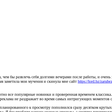
а, чем бы развлечь себя долгими вечерами после работы, и оче
мя заметила мои мучения и скинула мне сайт
https://lord.bz/zarube
ютно все популярные новинки и проверенная временем классика. 
а реклама не раздражает во время самых интригующих моментов 
запланированного к просмотру пополнился сразу десятком круты
ха. Я без проблем нахожу нужные эпизоды, а система рекоменд