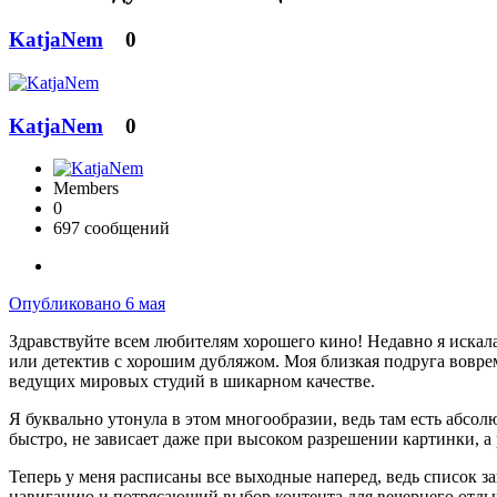
KatjaNem
0
KatjaNem
0
Members
0
697 сообщений
Опубликовано
6 мая
Здравствуйте всем любителям хорошего кино! Недавно я искал
или детектив с хорошим дубляжом. Моя близкая подруга вовре
ведущих мировых студий в шикарном качестве.
Я буквально утонула в этом многообразии, ведь там есть абсол
быстро, не зависает даже при высоком разрешении картинки, 
Теперь у меня расписаны все выходные наперед, ведь список 
навигацию и потрясающий выбор контента для вечернего отды