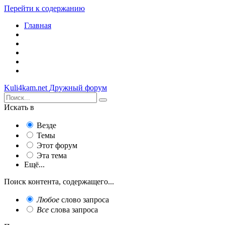
Перейти к содержанию
Главная
Kuli4kam.net
Дружный форум
Искать в
Везде
Темы
Этот форум
Эта тема
Ещё...
Поиск контента, содержащего...
Любое
слово запроса
Все
слова запроса