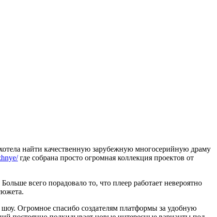
нь хотела найти качественную зарубежную многосерийную драму
zhnye/
где собрана просто огромная коллекция проектов от
Больше всего порадовало то, что плеер работает невероятно
сюжета.
х шоу. Огромное спасибо создателям платформы за удобную
аций постоянно подкидывает новые интересные варианты под