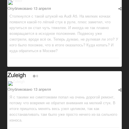
Опубликовано
13 апреля
Столкнулся с такой штукой на Audi A5. На мелких кочках
появился какой-то лёгкий стук в руле, плюс заметил, что
крутиться он стал чуть тяжелее. И иногда не так плавно
возвращается в исходное положение. Подвеску уже
смотрели, вроде всё ок. Теперь думаю, не рулевая ли это? У
кого было похожее, что в итоге оказалось? Куда копать? И
куда обратиться в Москве?
Zuleigh
0
Опубликовано
13 апреля
Я с такими же симптомами попал на очень дорогой ремонт,
потому что вовремя не обратил внимания на мелкий стук. В
итоге пришлось менять весь узел целиком, так как
восстанавливать там было уже просто нечего из-за сильного
износа.