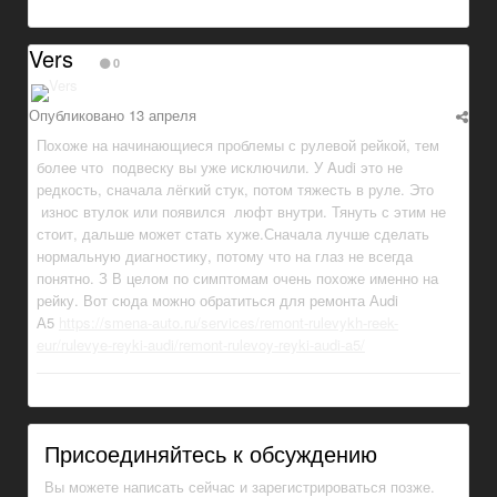
Vers
0
Опубликовано
13 апреля
Похоже на начинающиеся проблемы с рулевой рейкой, тем
более что подвеску вы уже исключили. У Audi это не
редкость, сначала лёгкий стук, потом тяжесть в руле. Это
износ втулок или появился люфт внутри. Тянуть с этим не
стоит, дальше может стать хуже.Сначала лучше сделать
нормальную диагностику, потому что на глаз не всегда
понятно. З В целом по симптомам очень похоже именно на
рейку. Вот сюда можно обратиться для ремонта Аudi
А5
https://smena-auto.ru/services/remont-rulevykh-reek-
eur/rulevye-reyki-audi/remont-rulevoy-reyki-audi-a5/
Присоединяйтесь к обсуждению
Вы можете написать сейчас и зарегистрироваться позже.