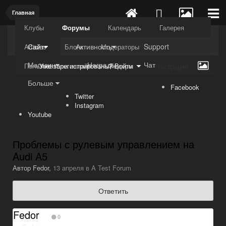
Главная
Клубы
Форумы
Календарь
Галерея
Kuli4kam.net
Дружный форум
Сайт
Активность
Support
Articles
Блоги
Модераторы
Магазин
Награды
Чат
Пользователи онлайн
Лидеры
Уже зарегистрированы? Войти
Регистрация
Больше
Facebook
Twitter
Instagram
Youtube
Проблемы с рулевым управлением на
Audi A5
Автор
Fedor
,
13 апреля
в
A Test Forum
Ответить
Fedor
0