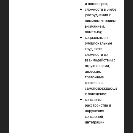
и логоневроз;
сложности в учебе
(затруднения с
письмом, чтением,
вниманием,
памятью);
социальные и
эмоциональные
трудности –
сложности во
взаимодействии с
окружающими,
агрессия,
тревожные
состояния,
самоповреждающе
е поведение;
сенсорные
расстройства и
нарушения
сенсорной
интеграции.