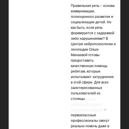
Правильная речь – основа
коммуникации,
полноценного развития и
социализации детей. Но
как быть, если речь
формируется с задержкой
либо нарушениями? В
Центре нейропсихологии и
логопедии Ольги
Минаевой готовы
предоставить
качественную помощь
ребятам, которые
испытывают затруднения
в этой сфере. Для всех
заинтересованных
пользователей из
столицы
центр
нейропсихологии и
логопедии в Москве
–
первоклассные
профессионалы смогут
реально помочь даже в