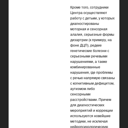
Кроме того, сотрудники
Центра осуществляют
работу с детьми, у которых
диагностированы
моторная и сенсорная
алалия, серьезные формы
дизартрии (к примеру, на
фоне ДЦП), редкие
генетические болезни с
серьезными речевыми
нарушениями, а также
комбинированные
нарушения, где проблемы
с речью напрямую связаны
с когнитивным дефицитом,
аутизмом либо
сенсорными
расстройствами. Причем
для диагностических
мероприятий и коррекции
используются новейшие
методики, не исключая
нейропсихологическую