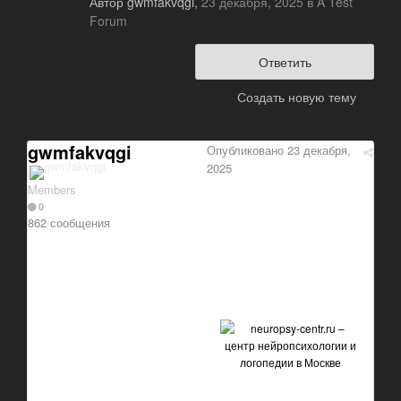
Автор
gwmfakvqgi
,
23 декабря, 2025
в
A Test
Forum
Ответить
Создать новую тему
gwmfakvqgi
Опубликовано
23 декабря,
2025
Members
0
862 сообщения