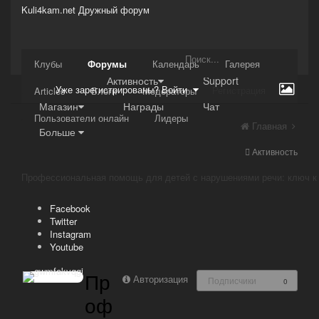
Kuli4kam.net
Дружный форум
Сайт
Клубы
Форумы
Календарь
Галерея
Активность
Support
Уже зарегистрированы? Войти
Регистрация
Articles
Блоги
Модераторы
Магазин
Награды
Чат
Пользователи онлайн
Лидеры
Главная
Больше
Активность
Facebook
Twitter
Instagram
Youtube
Пр
Авторизация
Подписчики
0
оф