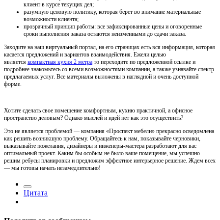
клиент в курсе текущих дел;
разумную ценовую политику, которая берет во внимание материальные
возможности клиента;
прозрачный принцип работы: все зафиксированные цены и оговоренные
сроки выполнения заказа остаются неизменными до сдачи заказа.
Заходите на наш виртуальный портал, на его страницах есть вся информация, которая
касается предложений и вариантов взаимодействия. Ежели целью
является
компактная кухня 2 метра
то переходите по предложенной ссылке и
подробнее знакомьтесь со всеми возможностями компании, а также узнавайте спектр
предлагаемых услуг. Все материалы выложены в наглядной и очень доступной
форме.
Хотите сделать свое помещение комфортным, кухню практичной, а офисное
пространство деловым? Однако мыслей и идей нет как это осуществить?
Это не является проблемой — компания «Проспект мебели» прекрасно осведомлена
как решить возникшую проблему. Обращайтесь к нам, показывайте черновики,
выказывайте пожелания, дизайнеры и инженеры-мастера разработают для вас
оптимальный проект. Каким бы особым не было ваше помещение, мы успешно
решим ребусы планировки и предложим эффектное интерьерное решение. Ждем всех
— мы готовы начать незамедлительно!
Цитата