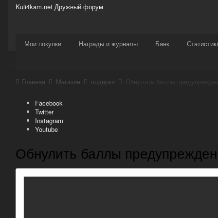
Kuli4kam.net
Дружный форум
Сайт
Активность
Support
Магазин
Мои покупки
Награды и журналы
Банк
Статистик
Главная
Магазин
подарки
Обнулить баллы предупрежде
Facebook
Twitter
Instagram
Youtube
Обнулить баллы предупрежден