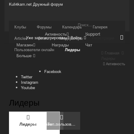
Kuli4kam.net
Дружный форум
Сайт
Клубы
Форумы
Календарь
Галерея
Активность
Support
Уже зарегистрированы? Войти
Регистрация
Articles
Блоги
Модераторы
Магазин
Награды
Чат
Пользователи онлайн
Лидеры
Главная
Больше
Лидеры
Активность
Facebook
Twitter
Instagram
Youtube
Лидеры
Лидеры
Последние лидеры
Топ пользователей