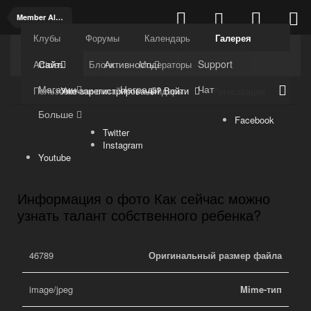
Member Albums
Клубы
Форумы
Календарь
Галерея
Kuli4kam.net
Дружный форум
Сайт
Активность
Support
Articles
Блоги
Модераторы
Магазин
Награды
Чат
Уже зарегистрированы? Войти
Пользователи онлайн
Лидеры
Регистрация
Больше
Facebook
Twitter
Instagram
Youtube
Информация о фото Как сейчас можно
узнать талант собственного ребенка?
46789
Оригинальный размер файла
image/jpeg
Mime-тип