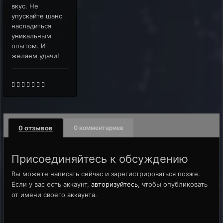
вкус. Не
упускайте шанс
насладиться
уникальным
опытом. И
желаем удачи!
0 отзывов
0 комментариев
Присоединяйтесь к обсуждению
Вы можете написать сейчас и зарегистрироваться позже.
Если у вас есть аккаунт,
авторизуйтесь
, чтобы опубликовать
от имени своего аккаунта.