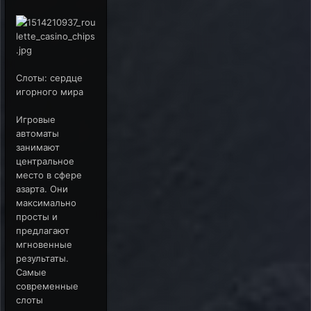
Слоты: сердце
игорного мира
Игровые
автоматы
занимают
центральное
место в сфере
азарта. Они
максимально
просты и
предлагают
мгновенные
результаты.
Самые
современные
слоты