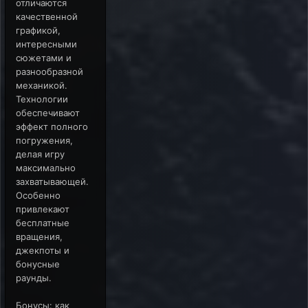
отличаются
качественной
графикой,
интересными
сюжетами и
разнообразной
механикой.
Технологии
обеспечивают
эффект полного
погружения,
делая игру
максимально
захватывающей.
Особенно
привлекают
бесплатные
вращения,
джекпоты и
бонусные
раунды.
Бонусы: как