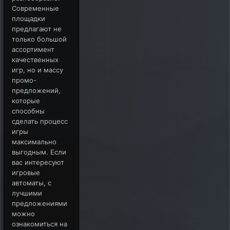
Современные
площадки
предлагают не
только большой
ассортимент
качественных
игр, но и массу
промо-
предложений,
которые
способны
сделать процесс
игры
максимально
выгодным. Если
вас интересуют
игровые
автоматы, с
лучшими
предложениями
можно
ознакомиться на