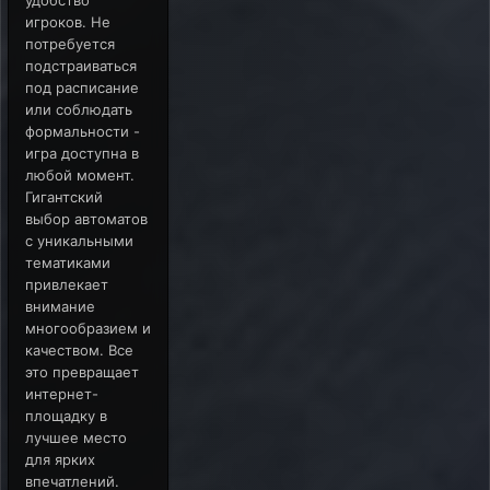
удобство
игроков. Не
потребуется
подстраиваться
под расписание
или соблюдать
формальности -
игра доступна в
любой момент.
Гигантский
выбор автоматов
с уникальными
тематиками
привлекает
внимание
многообразием и
качеством. Все
это превращает
интернет-
площадку в
лучшее место
для ярких
впечатлений.