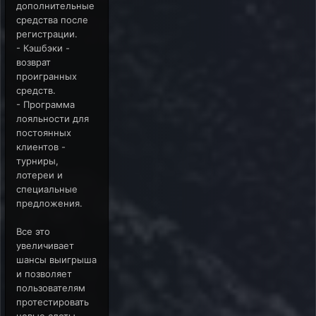
дополнительные
средства после
регистрации.
- Кэшбэки -
возврат
проигранных
средств.
- Программа
лояльности для
постоянных
клиентов -
турниры,
лотереи и
специальные
предложения.
Все это
увеличивает
шансы выигрыша
и позволяет
пользователям
протестировать