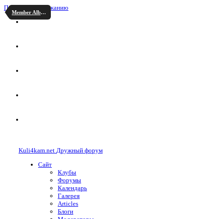
Перейти к содержанию
Member Albums
Kuli4kam.net
Дружный форум
Сайт
Клубы
Форумы
Календарь
Галерея
Articles
Блоги