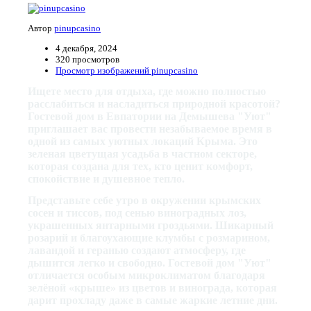
Автор
pinupcasino
4 декабря, 2024
320 просмотров
Просмотр изображений pinupcasino
Ищете место для отдыха, где можно полностью
расслабиться и насладиться природной красотой?
Гостевой дом в Евпатории на Демышева "Уют"
приглашает вас провести незабываемое время в
одной из самых уютных локаций Крыма. Это
зеленая цветущая усадьба в частном секторе,
которая создана для тех, кто ценит комфорт,
спокойствие и душевное тепло.
Представьте себе утро в окружении крымских
сосен и тиссов, под сенью виноградных лоз,
украшенных янтарными гроздьями. Шикарный
розарий и благоухающие клумбы с розмарином,
лавандой и геранью создают атмосферу, где
дышится легко и свободно. Гостевой дом "Уют"
отличается особым микроклиматом благодаря
зелёной «крыше» из цветов и винограда, которая
дарит прохладу даже в самые жаркие летние дни.