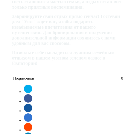
гость становится частью семьи, а отдых оставляет
только приятные воспоминания.
Забронируйте свой отдых прямо сейчас! Гостевой
дом "Уют" ждет вас, чтобы подарить
незабываемые впечатления от вашего
путешествия. Для бронирования и получения
дополнительной информации свяжитесь с нами
удобным для вас способом.
Позвольте себе насладиться лучшим семейным
отдыхом в нашем уютном зеленом оазисе в
Евпатории!
Подписчики
0