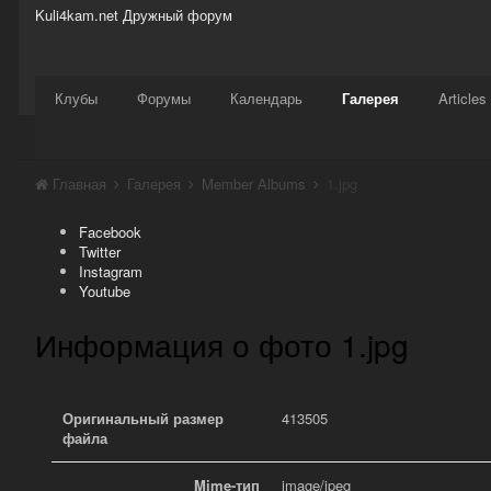
Kuli4kam.net
Дружный форум
Сайт
Активность
Support
Магазин
Клубы
Форумы
Календарь
Галерея
Articles
Главная
Галерея
Member Albums
1.jpg
Facebook
Twitter
Instagram
Youtube
Информация о фото 1.jpg
Оригинальный размер
413505
файла
Mime-тип
image/jpeg