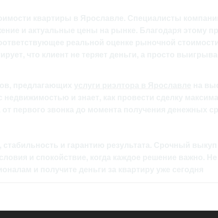
оимости квартиры в Ярославле. Специалисты компани
жение и актуальные цены на рынке. Благодаря этому п
соответствующее реальной оценке рыночной стоимост
рует, что клиент не теряет деньги, а просто выигрыва
лов, предлагающих
услуги риэлтора в Ярославле
на вы
 недвижимостью и знает, как провести сделку максим
 от первого звонка до момента получения денежных ср
 стабильность и гарантию результата. Срочный выкуп
ловия и спокойствие, когда каждое решение важно. Не
оналам и получите деньги за квартиру уже сегодня