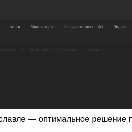
Награды
Чат
Больше
Блоги
Модераторы
Пользователи онлайн
Лидеры
Срочный выкуп квартир в Ярославле — оптимальное решение при срочной продаже
ославле — оптимальное решение 