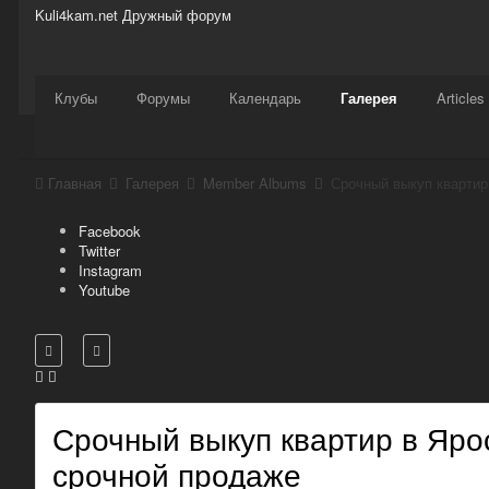
Kuli4kam.net
Дружный форум
Сайт
Активность
Support
Магазин
Клубы
Форумы
Календарь
Галерея
Articles
Главная
Галерея
Member Albums
Facebook
Twitter
Instagram
Youtube
Срочный выкуп квартир в Яр
срочной продаже