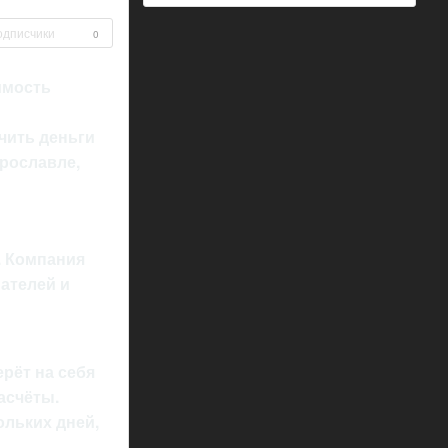
одписчики
0
имость
чить деньги
Ярославле,
. Компания
ателей и
м
рёт на себя
асчёты.
ольких дней,