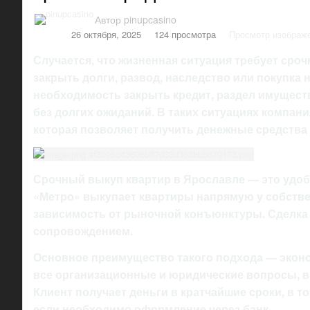
Автор
pinupcasino
26 октября, 2025
124 просмотра
Просмотр изображе
Случается, что жизненная ситуация требует сроч
закрыть долги, развод, наследство или покупка 
необходимость закрыть кредит, раздел имущест
без долгих ожиданий. В таких ситуациях компан
которая позволяет получить денежные средства 
Срочный выкуп квартир в Ярославле — это удоб
«Метро» выкупает квартиры напрямую у собстве
зависимость от рыночной конъюнктуры. Сделка
сопровождением.
Основное преимущество такого подхода — эконо
все организационные и юридические вопросы, в
Клиент получает деньги в кратчайшие сроки, в т
если необходимо оформление через банк.