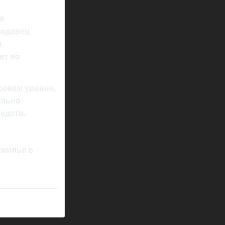
и
родавец
и
ет во
соком уровне.
ально
едств.
 жилья в