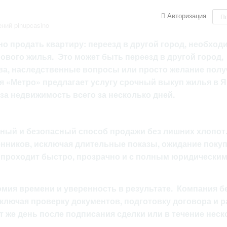
Авторизация
П
ний pinupcasino
но продать квартиру: переезд в другой город, необход
нового жилья. Это может быть переезд в другой город,
ва, наследственные вопросы или просто желание полу
ия «Метро» предлагает услугу срочный выкуп жилья в 
за недвижимость всего за несколько дней.
ный и безопасный способ продажи без лишних хлопот
нников, исключая длительные показы, ожидание покуп
 проходит быстро, прозрачно и с полным юридически
мия времени и уверенность в результате. Компания бе
ключая проверку документов, подготовку договора и р
от же день после подписания сделки или в течение неск