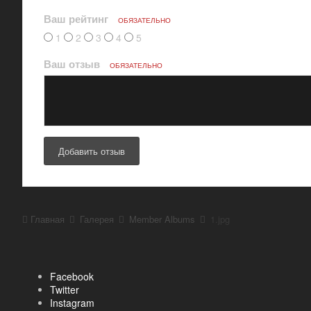
Ваш рейтинг
ОБЯЗАТЕЛЬНО
1
2
3
4
5
Ваш отзыв
ОБЯЗАТЕЛЬНО
Добавить отзыв
Главная
Галерея
Member Albums
1.jpg
Facebook
Twitter
Instagram