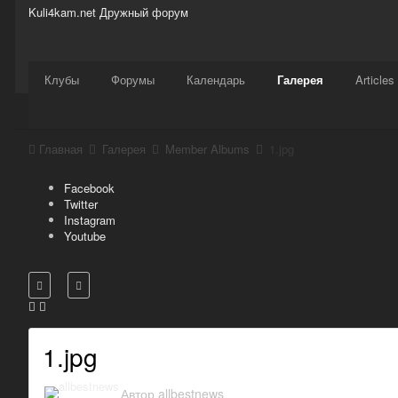
Kuli4kam.net
Дружный форум
Сайт
Активность
Support
Магазин
Клубы
Форумы
Календарь
Галерея
Articles
Главная
Галерея
Member Albums
1.jpg
Facebook
Twitter
Instagram
Youtube
1.jpg
Автор
allbestnews