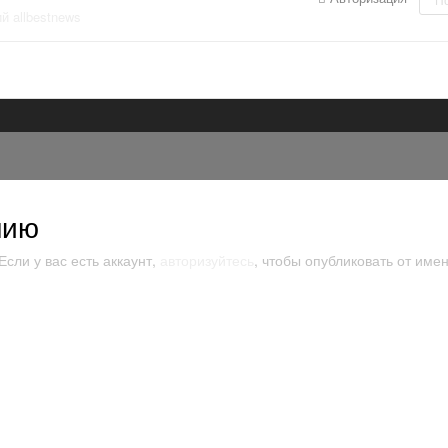
й allbestnews
нию
сли у вас есть аккаунт,
авторизуйтесь
, чтобы опубликовать от имен