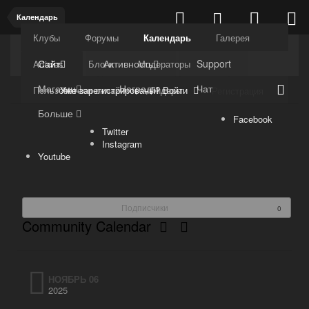
Календарь
Клубы
Форумы
Календарь
Галерея
Kuli4kam.net
Дружный форум
Сайт
Активность
Support
Articles
Блоги
Модераторы
Магазин
Награды
Чат
Уже зарегистрированы? Войти
Пользователи онлайн
Лидеры
Регистрация
Больше
Facebook
Twitter
Instagram
Youtube
Подписчики
0
Community Calendar
НОЯБРЬ 06
2025