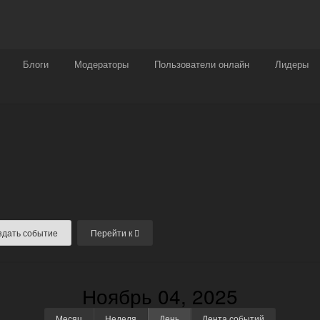
Награды
Чат
Больше
Блоги
Модераторы
Пользователи онлайн
Лидеры
здать событие
Перейти к
Ноябрь 04, 2025
Месяц
Неделя
День
Лента событий