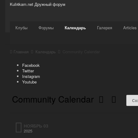
Kuli4kam.net
Дружный форум
Сайт
Активность
Support
Магазин
Клубы
Форумы
Календарь
Галерея
Articles
Главная
Календарь
Community Calendar
Facebook
Twitter
Instagram
Youtube
Community Calendar
Со
НОЯБРЬ 03
2025