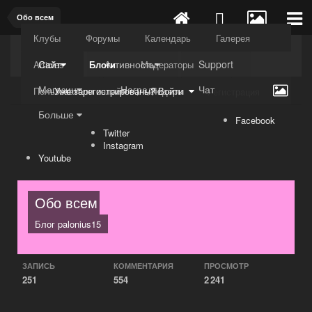
Обо всем
Клубы
Форумы
Календарь
Галерея
Kuli4kam.net
Дружный форум
Сайт
Активность
Support
Articles
Блоги
Модераторы
Магазин
Награды
Чат
Пользователи онлайн
Лидеры
Уже зарегистрированы? Войти
Регистрация
Больше
Facebook
Twitter
Instagram
Youtube
Обо всем
Блог
palonius15
ЗАПИСЬ
КОММЕНТАРИЯ
ПРОСМОТР
251
554
2 241