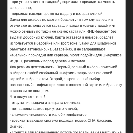
- при утере ключа от входной двери замок приходится менять
совершенно,
- персонал изводит время на выдачу и возврат ключей.
Замки для шкафов по карте и браслету - в том случае, если в
отеле уже используется карта для входа в комнату, шкафчики
можно открыть по такой же схеме: карта или RFID-браслет без
выдачи доборных ключей. Карта остается в номере, браслет
используется в бассейне или sport зоне. Замки для шкафчиков
работают автономно, на батарейках, и не запрашивают
кабельной прокладки или сервера. Могут подойти для шкафчиков
из ДСП, различных пород дерева и металла.
Два режима деятельности. Первый, вольный выбор - приезжий
выбирает любой свободный шкафчик и закрывает его своей
картой или браслетом. Второй, закрепленный выбор -
назначенный шкафчик привязан к конкретной карте или браслету
с таковым же номером.
Что получает отель?
- отсутствие выдачи и возврата ключиков,
- нет замены замков при утрате ключей,
- снижение численности жалоб и конфликтов,
- всеохватывающая система подхода: номер, СПА, бассейн,
фитнес,
- сгодится для возвышенного потока постояльцев без нагрузки на