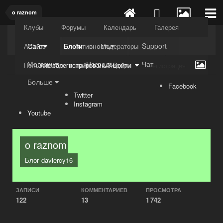
o raznom
Клубы
Форумы
Календарь
Галерея
Kuli4kam.net
Дружный форум
Сайт
Активность
Support
Articles
Блоги
Модераторы
Магазин
Награды
Чат
Пользователи онлайн
Лидеры
Уже зарегистрированы? Войти
Регистрация
Больше
Facebook
Twitter
Instagram
Youtube
o raznom
Блог
daviercy16
ЗАПИСИ
КОММЕНТАРИЕВ
ПРОСМОТРА
122
13
1 742