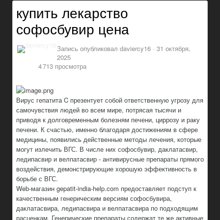
купить лекарство
софосбувир цена
Запись опубликовал
daviercy16
·
31 октября,
2025
4 713 просмотра
Вирус гепатита C презентует собой ответственную угрозу для
самочувствия людей во всем мире, потрясая тысячи и
приводя к долговременным болезням печени, циррозу и раку
печени. К счастью, именно благодаря достижениям в сфере
медицины, появились действенные методы лечения, которые
могут излечить ВГС. В числе них софосбувир, даклатасвир,
ледипасвир и велпатасвир - антивирусные препараты прямого
воздействия, демонстрирующие хорошую эффективность в
борьбе с ВГС.
Web-магазин gepatit-india-help.com предоставляет подступ к
качественным генерическим версиям софосбувира,
даклатасвира, ледипасвира и велпатасвира по подходящим
расценкам. Генерические препараты содержат те же активные