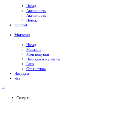
Назад
Активность
Активность
Поиск
Support
Магазин
Назад
Магазин
Мои покупки
Награды и журналы
Банк
Статистика
Награды
Чат
×
Создать...