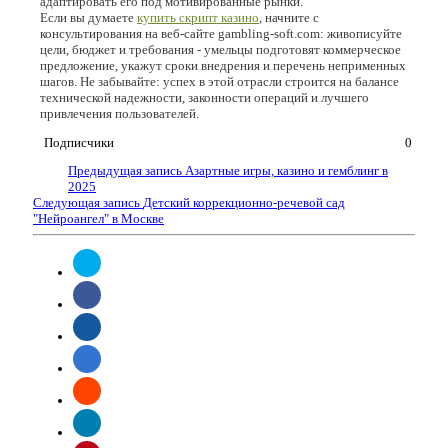
адаптировать его под мотивированные рынки.
Если вы думаете
купить скрипт казино
, начните с
консультирования на веб-сайте gambling-soft.com: живописуйте
цели, бюджет и требования - умельцы подготовят коммерческое
предложение, укажут сроки внедрения и перечень неприменных
шагов. Не забывайте: успех в этой отрасли строится на балансе
технической надежности, законности операций и лучшего
привлечения пользователей.
Подписчики
0
Предыдущая запись
Азартные игры, казино и гемблинг в
2025
Следующая запись
Детский коррекционно-речевой сад
"Нейроангел" в Москве