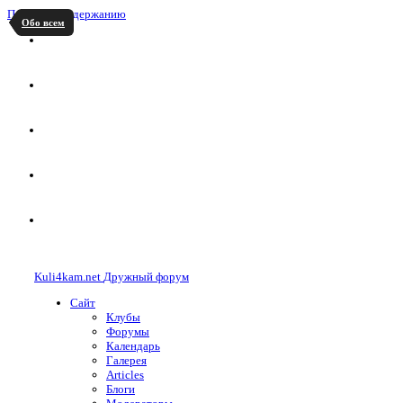
Перейти к содержанию
Обо всем
Kuli4kam.net
Дружный форум
Сайт
Клубы
Форумы
Календарь
Галерея
Articles
Блоги