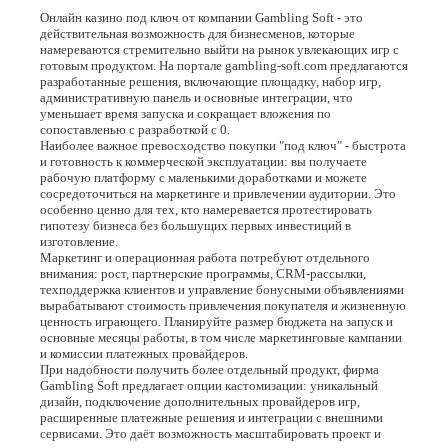
Онлайн казино под ключ от компании Gambling Soft - это
действительная возможность для бизнесменов, которые
намереваются стремительно выйти на рынок увлекающих игр с
готовым продуктом. На портале gambling-soft.com предлагаются
разработанные решения, включающие площадку, набор игр,
административную панель и основные интеграции, что
уменьшает время запуска и сокращает вложения по
сопоставленью с разработкой с 0.
Наиболее важное превосходство покупки "под ключ" - быстрота
и готовность к коммерческой эксплуатации: вы получаете
рабочую платформу с маленькими доработками и можете
сосредоточиться на маркетинге и привлечении аудитории. Это
особенно ценно для тех, кто намеревается протестировать
гипотезу бизнеса без большущих первых инвестиций в
изготовление.
Маркетинг и операционная работа потребуют отдельного
внимания: рост, партнерские программы, CRM-рассылки,
техподдержка клиентов и управление бонусными объявлениями
вырабатывают стоимость привлечения покупателя и жизненную
ценность играющего. Планируйте размер бюджета на запуск и
основные месяцы работы, в том числе маркетинговые кампании
и комиссии платежных провайдеров.
При надобности получить более отдельный продукт, фирма
Gambling Soft предлагает опции кастомизации: уникальный
дизайн, подключение дополнительных провайдеров игр,
расширенные платежные решения и интеграции с внешними
сервисами. Это даёт возможность масштабировать проект и