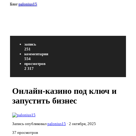
Блог
palonius15
запись
251
комментария
554
просмотров
2 317
Онлайн-казино под ключ и
запустить бизнес
Запись опубликовал
palonius15
·
2 октября, 2025
37 просмотров