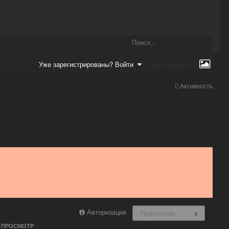
Уже зарегистрированы? Войти
Регистрация
Активность
Авторизация
Подписчики
0
ПРОСМОТР