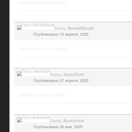
виртуальный номер юар
Гость RonaldSourb
Опубликовано
10 апреля, 2025
аренда авто в салониках
Гость JasonTum
Опубликовано
27 апреля, 2025
аренда катера в греции
Гость Austinrom
Опубликовано
30 мая, 2025