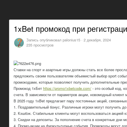
1xBet промокод при регистрац
Запись опубликовал
palonius15
·
2 декабря, 2024
235 просмотров
Ставки на спорт и азартные игры должны стать все более просл
предложить своим пользователям объемистый выбор sport событ
промокодами, которые позволяют получить дополнительные приз
Промокод 1хБет
https://promo1xbetcode.com/
- это особый код, 
счета. В зависимости от параметров акции, новомодный клиент 
В 2025 году 1xBet предлагает пару постоянных акций, связанны
1. Поздравительный бонус. Различные игроки могут получить до
2. Кэшбэк. Стабильные клиенты могут воспользоваться акцией к
3. Скидки на депозиты. За пополнение счета в конкретные дни 
4. Промо-акции на физкультурные события. Промокоды могут д