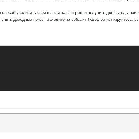
й способ увеличить свои шансы на выигрыш и получить доп выгоды при и
лучить доходные призы. Заходите на вебсайт 1xBet, регистрируйтесь, в