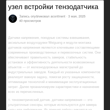
узел встройки тензодатчика
Запись опубликовал
acontinent
·
3 мая, 2025
40 просмотров
Датчики напряжения, поездные системы взвешивания,
аксиальные воздуходувки Weiguang и модули монтажа
датчиков напряжения являются ключевыми составляющими
современных производственных и перевозочных систем. Они
обеспечивают правильность замеров, стабильность
установок и эффективность деятельности всевозможных
объектов — от железнодорожных магистралей до
индустриальных заводов. Каждый из указанных компонентов
реализует важную задачу, помогая росту защищенности,
оптимизации технологий и минимизации эксплуатационных
затрат. Далее проанализируем характеристики и назначение
всех из перечисленных.
1. тензометрический датчик. датчики напряжения — это
ультраточные сенсоры, которые используются для замера
силы или деформации. Их принцип работы зиждется на