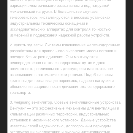
вариации электрического резистивности под нагрузкой
механической нагрузки. В большинстве случаев
тензорезисторы инсталлируются в весовых установках,
индустриальном техническом оснащении и
исследовательских аппаратах для контроля точностью
измерений и поддержания надежной работы устройств.
2. купить жд весы. Системы взвешивания железнодорожные
разработаны для правильного выявления массы вагонов и
поездов без их разъединения. Они монтируются
непосредственно на железнодорожных путях и дают
возможность реализовывать движущееся или статичное
взвешивание в автоматическом режиме. Подобные весы
критичны для организации перевозок, надзора нагрузки и
обеспечения защищенности движения железнодорожного
транспорта.
3. weiguang вентилятор. Осевые вентиляционные устройства
Вейгуанг — это эффективные механизмы для вентиляции и
климатизации различных территорий, индустриальных
установок и механического установок. Данные устройства
известны своей надежностью, долгосрочным периодом
эксплуатации эксплуатации и высокой интенсивностью