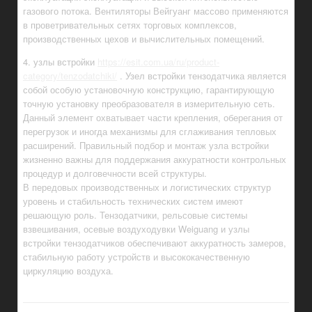
газового потока. Вентиляторы Вейгуанг массово применяются
в проветривательных сетях торговых комплексов,
производственных цехов и вычислительных помещений.
4. узлы встройки
https://esit.com.ua/ru/product-
category/tenzodatchiki/
. Узел встройки тензодатчика является
собой особую установочную конструкцию, гарантирующую
точную установку преобразователя в измерительную сеть.
Данный элемент охватывает части крепления, оберегания от
перегрузок и иногда механизмы для сглаживания тепловых
расширений. Правильный подбор и монтаж узла встройки
жизненно важны для поддержания аккуратности контрольных
процедур и долговечности всей структуры.
В передовых производственных и логистических структур
уровень и стабильность технических систем имеют
решающую роль. Тензодатчики, рельсовые системы
взвешивания, осевые воздуходувки Weiguang и узлы
встройки тензодатчиков обеспечивают аккуратность замеров,
стабильную работу устройств и высококачественную
циркуляцию воздуха.