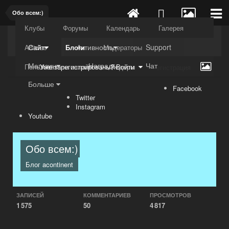
Обо всем:)
Клубы
Форумы
Календарь
Галерея
Kuli4kam.net
Дружный форум
Сайт
Активность
Support
Articles
Блоги
Модераторы
Магазин
Награды
Чат
Пользователи онлайн
Лидеры
Уже зарегистрированы? Войти
Регистрация
Больше
Facebook
Twitter
Instagram
Youtube
Обо всем:)
Блог
acontinent
ЗАПИСЕЙ
КОММЕНТАРИЕВ
ПРОСМОТРОВ
1 575
50
4 817