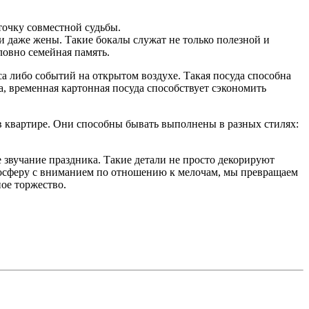
точку совместной судьбы.
 даже жены. Такие бокалы служат не только полезной и
ловно семейная память.
са либо событий на открытом воздухе. Такая посуда способна
 временная картонная посудa способствует сэкономить
 в квартире. Они способны бывать выполнены в разных стилях:
 звучание праздника. Такие детали не просто декорируют
мосферу с вниманием по отношению к мелочам, мы превращаем
ое торжество.