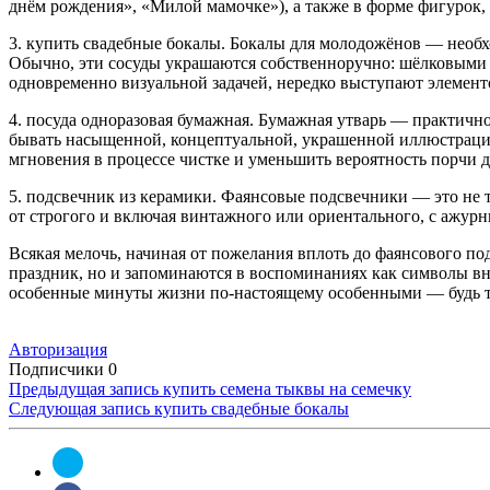
днём рождения», «Милой мамочке»), а также в форме фигурок, 
3. купить свадебные бокалы. Бокалы для молодожёнов — необ
Обычно, эти сосуды украшаются собственноручно: шёлковыми б
одновременно визуальной задачей, нередко выступают элементо
4. посуда одноразовая бумажная. Бумажная утварь — практично
бывать насыщенной, концептуальной, украшенной иллюстрация
мгновения в процессе чистке и уменьшить вероятность порчи 
5. подсвечник из керамики. Фаянсовые подсвечники — это не т
от строгого и включая винтажного или ориентального, с ажу
Всякая мелочь, начиная от пожелания вплоть до фаянсового п
праздник, но и запоминаются в воспоминаниях как символы вн
особенные минуты жизни по-настоящему особенными — будь то
Авторизация
Подписчики
0
Предыдущая запись
купить семена тыквы на семечку
Следующая запись
купить свадебные бокалы