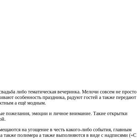
вадьба либо тематическая вечеринка. Мелочи совсем не просто
вают особенность праздника, радуют гостей а также передают
ектным а ещё модным.
ные пожелания, эмоции и личное внимание. Такие открытки
ой.
мещаются на угощение в честь какого-либо события, главным
 а также полимера а также выполняются в виде с надписями («С