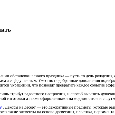
пить
ии обстановки всякого праздника — пусть то день рождения, с
ким а ещё душевным. Уместно подобранные дополнения подчёрки
ентов украшений, что позволят превратить каждое событие эфф
 лишь атрибут радостного настроения, и способ выразить душев
ой изготовки а также оформленными на модном стиле и с шутк
a/
. Декоры на десерт — это декоративные предметы, которые раз
тся такие элементы на основе древесины, пластика, пергамента