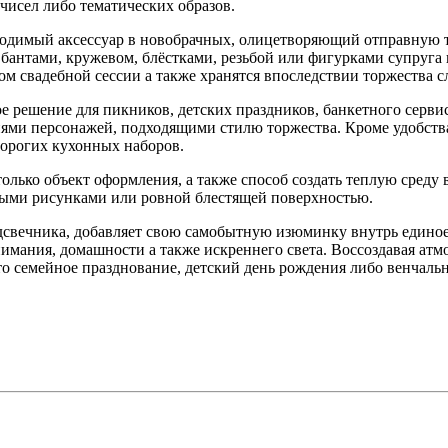
чисел либо тематических образов.
ходимый аксессуар в новобрачных, олицетворяющий отправную 
антами, кружевом, блёстками, резьбой или фигурками супруга и
м свадебной сессии а также хранятся впоследствии торжества с
е решение для пикников, детских праздников, банкетного серви
ми персонажей, подходящими стилю торжества. Кроме удобства,
дорогих кухонных наборов.
олько объект оформления, а также способ создать теплую среду
рными рисунками или ровной блестящей поверхностью.
одсвечника, добавляет свою самобытную изюминку внутрь единое
имания, домашности а также искреннего света. Воссоздавая ат
 семейное празднование, детский день рождения либо венчальн