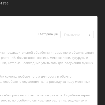
4 736
Авторизация
Подписчики
0
фики предварительной обработки и грамотного обслуживания
растений: баклажанов, свеклы, микрозелени, кукурузы и
ации, которые необходимо учитывать для получения лучших
Эти семена требуют тепла для роста и обычно
целесообразно осуществлять на рассаду за пару месячных
 себе сразу несколько зачатков ростков. Подобные зерна
 земли, но особенно оптимально растет на воздушных и