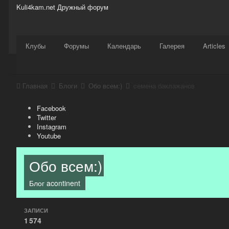
Kuli4kam.net
Дружный форум
Сайт
Активность
Support
Магазин
Клубы
Форумы
Календарь
Галерея
Articles
Главная
Блоги
Обо всем:)
семена баклажанов
Facebook
Twitter
Instagram
Youtube
Обо всем:)
Блог
acontinent
ЗАПИСИ
1 574