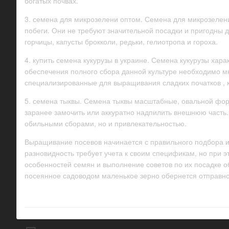
богатых почвах.
3. семена для микрозелени оптом. Семена для микрозелен
побеги. Они не требуют значительной посадки и пригодны 
горчицы, капусты брокколи, редьки, гелиотропа и гороха.
4. купить семена кукурузы в украине. Семена кукурузы ха
обеспечения полного сбора данной культуре необходимо мно
специализированные для выращивания сладких початков , 
5. семена тыквы. Семена тыквы масштабные, овальной фор
заранее замочить или аккуратно надпилить внешнюю часть.
обильными сборами, но и привлекательностью.
Выращивание посевов начинается с правильного подбора и
разновидность требует учета к своим спецификам, но при
особенностей семян и выполнение советов по их посадке об
посеянное садоводом маленькое зерно обернется отправной