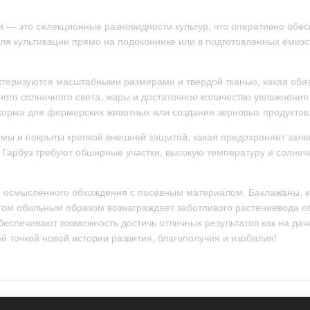
и — это селекционные разновидности культур, что оперативно об
для культивации прямо на подоконнике или в подготовленных ёмко
рактеризуются масштабными размерами и твердой тканью, какая обя
го солнечного света, жары и достаточное количество увлажнения в
корма для фермерских животных или создания зерновых продуктов
мы и покрыты крепкой внешней защитой, какая предохраняет залег
 Гарбуз требуют обширные участки, высокую температуру и солнеч
 осмысленного обхождения с посевным материалом. Баклажаны, ко
 этом обильным образом вознаграждает заботливого растениевода
еспечивают возможность достичь отличных результатов как на дачн
 точкой новой истории развития, благополучия и изобилия!