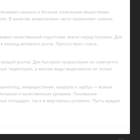
еспечивают нежные и богатые полезными веществами
стях. В качестве микрозелени часто применяют семена
зывает качественной подготовки земли перед посевом. Для
 период активного роста. Присутствуют сорта,
.
ающий росток. Для быстрого прорастания их советуется
ные территории, а многие виды выделяются не только
рнеплод, микрорастения, кукуруза и гарбуз — всякая
 обильным и качественным урожаем. Понимание
ых площадях, так и в квартирных условиях. Пусть каждое