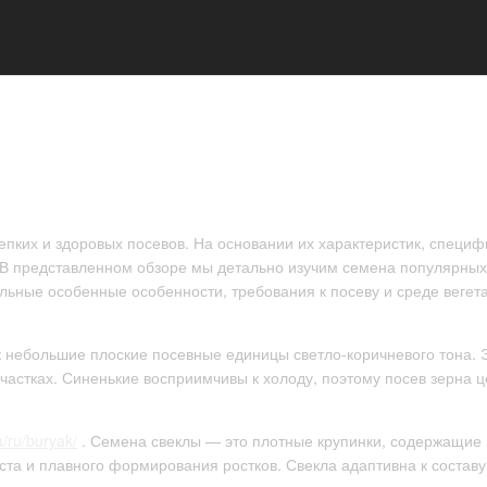
епких и здоровых посевов. На основании их характеристик, специ
 В представленном обзоре мы детально изучим семена популярных 
льные особенные особенности, требования к посеву и среде вегет
к небольшие плоские посевные единицы светло-коричневого тона. 
астках. Синенькие восприимчивы к холоду, поэтому посев зерна 
/ru/buryak/
. Семена свеклы — это плотные крупинки, содержащие в
а и плавного формирования ростков. Свекла адаптивна к составу