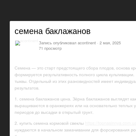
семена баклажанов
Запись опубликовал
acontinent
·
2 мая, 2025
71 просмотр
Семена — это старт предстоящего сбора плодов, основа кр
формируется результативность полного цикла культивации.
тыквы. Отдельный из этих разновидностей имеет индивидуа
результатов.
1. семена баклажанов цена. Зёрна баклажанов выглядят ка
выращиваются в оранжереях или на основательно теплых уч
периодов до высадки в открытый грунт.
2. купить семена кормовой свеклы
https://topnasinnya.com.ua
нуждаются в начальном замачивании для форсирования рост