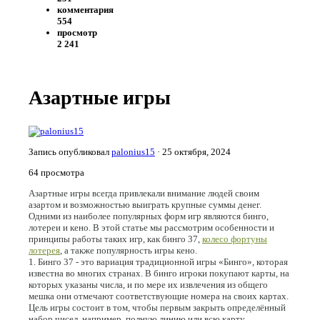
комментария
554
просмотр
2 241
Азартные игры
Запись опубликовал
palonius15
·
25 октября, 2024
64 просмотра
Азартные игры всегда привлекали внимание людей своим
азартом и возможностью выиграть крупные суммы денег.
Одними из наиболее популярных форм игр являются бинго,
лотереи и кено. В этой статье мы рассмотрим особенности и
принципы работы таких игр, как бинго 37,
колесо фортуны
лотерея
, а также популярность игры кено.
1. Бинго 37 - это вариация традиционной игры «Бинго», которая
известна во многих странах. В бинго игроки покупают карты, на
которых указаны числа, и по мере их извлечения из общего
мешка они отмечают соответствующие номера на своих картах.
Цель игры состоит в том, чтобы первым закрыть определённый
набор чисел, например, полную линию или всю карту.