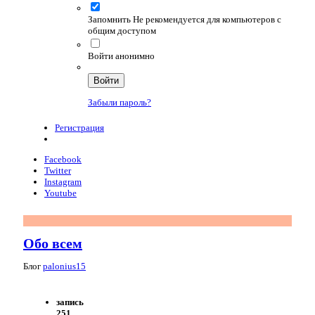
Запомнить
Не рекомендуется для компьютеров с
общим доступом
Войти анонимно
Войти
Забыли пароль?
Регистрация
Facebook
Twitter
Instagram
Youtube
Обо всем
Блог
palonius15
запись
251