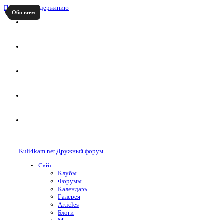
Перейти к содержанию
Обо всем
Kuli4kam.net
Дружный форум
Сайт
Клубы
Форумы
Календарь
Галерея
Articles
Блоги