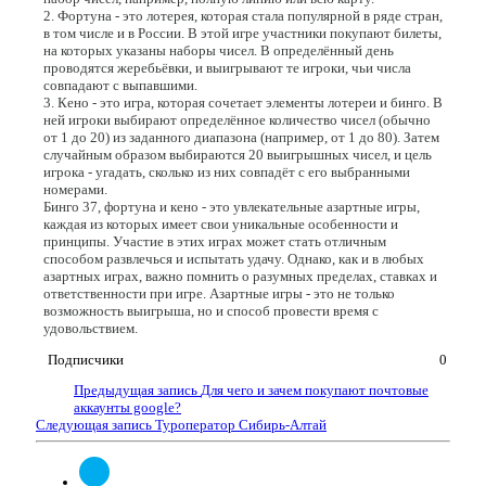
2. Фортуна - это лотерея, которая стала популярной в ряде стран,
в том числе и в России. В этой игре участники покупают билеты,
на которых указаны наборы чисел. В определённый день
проводятся жеребьёвки, и выигрывают те игроки, чьи числа
совпадают с выпавшими.
3. Кено - это игра, которая сочетает элементы лотереи и бинго. В
ней игроки выбирают определённое количество чисел (обычно
от 1 до 20) из заданного диапазона (например, от 1 до 80). Затем
случайным образом выбираются 20 выигрышных чисел, и цель
игрока - угадать, сколько из них совпадёт с его выбранными
номерами.
Бинго 37, фортуна и кено - это увлекательные азартные игры,
каждая из которых имеет свои уникальные особенности и
принципы. Участие в этих играх может стать отличным
способом развлечься и испытать удачу. Однако, как и в любых
азартных играх, важно помнить о разумных пределах, ставках и
ответственности при игре. Азартные игры - это не только
возможность выигрыша, но и способ провести время с
удовольствием.
Подписчики
0
Предыдущая запись
Для чего и зачем покупают почтовые
аккаунты google?
Следующая запись
Туроператор Сибирь-Алтай