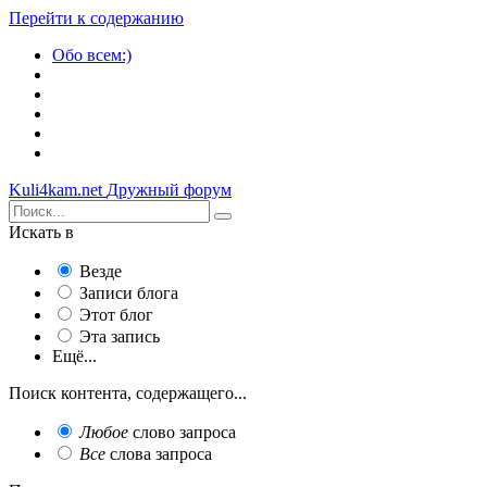
Перейти к содержанию
Обо всем:)
Kuli4kam.net
Дружный форум
Искать в
Везде
Записи блога
Этот блог
Эта запись
Ещё...
Поиск контента, содержащего...
Любое
слово запроса
Все
слова запроса