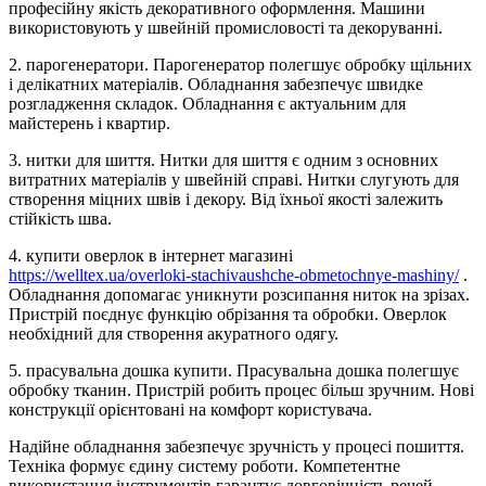
професійну якість декоративного оформлення. Машини
використовують у швейній промисловості та декоруванні.
2. парогенератори. Парогенератор полегшує обробку щільних
і делікатних матеріалів. Обладнання забезпечує швидке
розгладження складок. Обладнання є актуальним для
майстерень і квартир.
3. нитки для шиття. Нитки для шиття є одним з основних
витратних матеріалів у швейній справі. Нитки слугують для
створення міцних швів і декору. Від їхньої якості залежить
стійкість шва.
4. купити оверлок в інтернет магазині
https://welltex.ua/overloki-stachivaushche-obmetochnye-mashiny/
.
Обладнання допомагає уникнути розсипання ниток на зрізах.
Пристрій поєднує функцію обрізання та обробки. Оверлок
необхідний для створення акуратного одягу.
5. прасувальна дошка купити. Прасувальна дошка полегшує
обробку тканин. Пристрій робить процес більш зручним. Нові
конструкції орієнтовані на комфорт користувача.
Надійне обладнання забезпечує зручність у процесі пошиття.
Техніка формує єдину систему роботи. Компетентне
використання інструментів гарантує довговічність речей