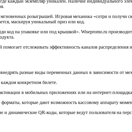
где каждый экземпляр уникален. Наличие индивидуального элем
я.
 мгновенных розыгрышей. Игровая механика «сотри и получи ск
ется, маскируя уникальный приз или код.
йди код на упаковке или под крышкой». Wisepromo.ru производ
одукта.
й помогает отслеживать эффективность каналов распределения
 внедрять разные виды переменных данных в зависимости от ме
каждом конкретном билете.
ктивации в мобильных приложениях или на интернет-площадка
 форматы, которые дают возможность кассовому аппарату момент
 и динамические QR-коды, которые ведут пользователя на персо