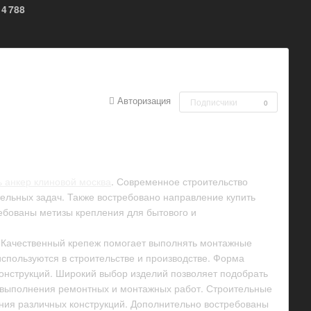
4 788
Авторизация
Подписчики
0
ь анкер клиновой москва
. Современное строительство
ельных задач. Также востребовано направление купить
ребованы метизы крепления для бытового и
и. Качественный крепеж помогает выполнять монтажные
пользуются в строительстве и производстве. Форма
онструкций. Широкий выбор изделий позволяет подобрать
я выполнения ремонтных и монтажных работ. Строительные
ния различных конструкций. Дополнительно востребованы