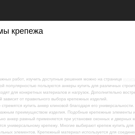
мы крепежа
ажных работ, изучить доступные решения можно на странице
купит
ой популярностью пользуются анкеры купить для различных строит
одят для конкретных материалов и нагрузок. Дополнительно вост
 зависит от правильного выбора крепежных изделий.
 стремятся купить анкер клиновой благодаря его универсальност
важным преимуществом изделия. Подобные крепежные элементы ис
ьно анкер рамный применяется при установке оконных и дверных к
тся универсальному крепежу. Многие выбирают крепеж купить дл
льных элементов. Крепежный материал используется для соедине