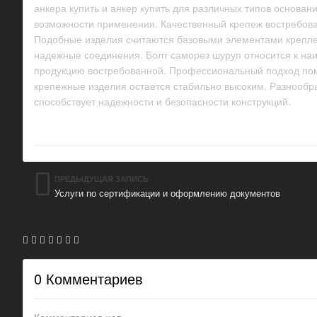
анкера купить и анкер купить для различных типов основа
возможности применения. Качественный крепеж востребова
Подобные изделия считаются базовыми элементами креплен
надежные соединения. Болт саморез шуруп относится к на
продукцию востребованной. Профессиональный подход пом
крепежные изделия остается стабильно высоким. Разнообр
способствует надежности и безопасности конструкций.
ПРЕДЫДУЩАЯ ЗАПИСЬ
Услуги по сертификации и оформлению документов
0 Комментариев