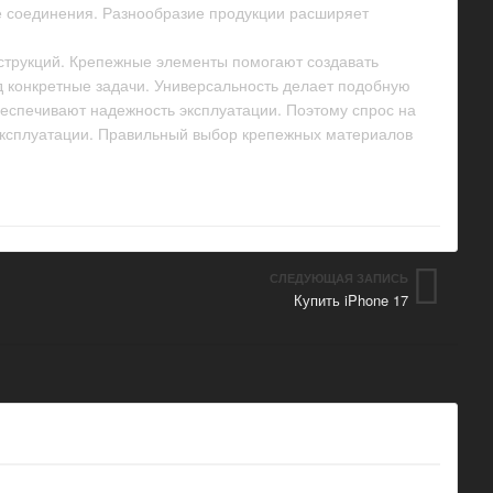
ые соединения. Разнообразие продукции расширяет
струкций. Крепежные элементы помогают создавать
 конкретные задачи. Универсальность делает подобную
спечивают надежность эксплуатации. Поэтому спрос на
эксплуатации. Правильный выбор крепежных материалов
СЛЕДУЮЩАЯ ЗАПИСЬ
Купить iPhone 17