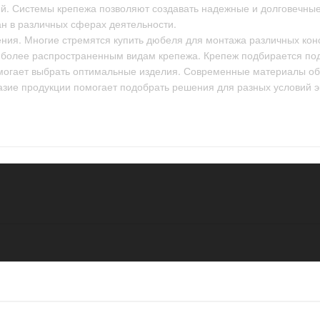
ний. Системы крепежа позволяют создавать надежные и долговечн
н в различных сферах деятельности.
ия. Многие стремятся купить дюбеля для монтажа различных кон
иболее распространенным видам крепежа. Крепеж подбирается под
огает выбрать оптимальные изделия. Современные материалы обе
азие продукции помогает подобрать решения для разных условий 