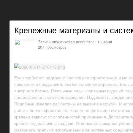
Крепежные материалы и систе
Запись опубликовал
acontinent
·
15 июня
207 просмотров
Если требуется надежный крепеж для строительных и монт
невозможно представить без качественного крепежа. Больш
анкер для бетона. Различные виды крепежных изделий подх
профессионального использования. Надежность соединений
Подобные изделия рассчитаны на высокие нагрузки. Многие
работы более эффективно. Надежная фиксация считается 
крепежа зависит от особенностей применения. Дополнител
крепеж под различные задачи. Отдельное внимание уделяе
материалы требуют использования качественных соедините