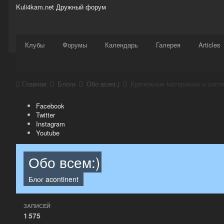
Kuli4kam.net
Дружный форум
Сайт
Активность
Support
Магазин
Клубы
Форумы
Календарь
Галерея
Articles
Главная
Блоги
Обо всем:)
Крепежные материалы и сист
Facebook
Twitter
Instagram
Youtube
Обо всем:)
Блог
acontinent
ЗАПИСЕЙ
1 575